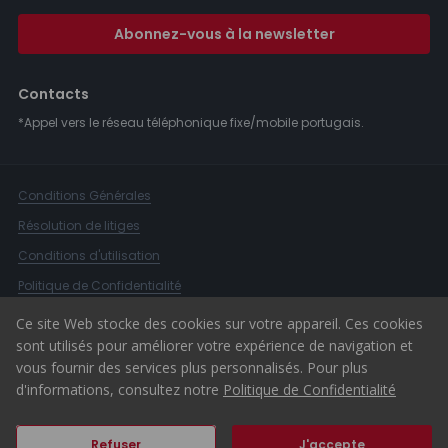
Abonnez-vous à la newsletter
Contacts
*Appel vers le réseau téléphonique fixe/mobile portugais.
Conditions Générales
Résolution de litiges
Conditions d'utilisation
Politique de Confidentialité
Livre de Réclamations
Ce site Web stocke des cookies sur votre appareil. Ces cookies
sont utilisés pour améliorer votre expérience de navigation et
Canal d'alerte
vous fournir des services plus personnalisés. Pour plus
© 2026 ERA Portugal
d'informations, consultez notre
Politique de Confidentialité
Refuser
J'accepte