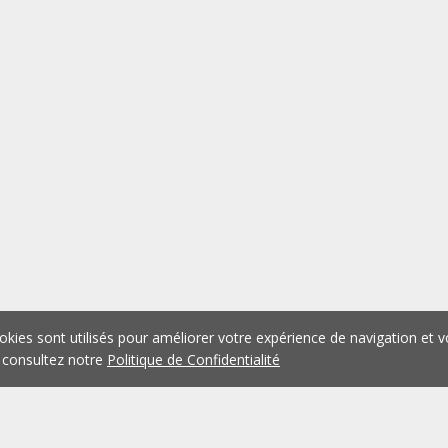
okies sont utilisés pour améliorer votre expérience de navigation et v
 consultez notre
Politique de Confidentialité
1
2
3
4
5
...
1073
Précédent
Suivant