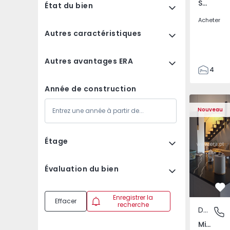
Sá Carneiro, Bragança
État du bien
Acheter
Autres caractéristiques
Autres avantages ERA
4
2
Année de construction
2
Duplex T3 Mirandela 
Duplex T3 
Nouveau
Étage
Évaluation du bien
Pr
Enregistrer la
Effacer
recherche
Duplex
Mirande
Mirandela, Bragança