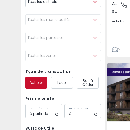
Tous les districts
Appartement
Santo An
Santo António dos Cavaleiros e Frielas, Lisboa
Toutes les municipalités
Acheter
Toutes les paroisses
3
Toutes les zones
2
85
Nova Caíde - 13
Nova Caíde
93
Type de transaction
Développe
7
Bail à
Acheter
Louer
Céder
Prix de vente
Le minimum
Le maximum
Surface utile
Caíde de