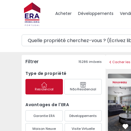
Carte
Acheter
Développements
Vend
Filtrer
15286
imóveis
Cacher les 
Type de propriété
Appartement T2 Porto
Appartemen
Nouveau
Residencial
Não Residencial
Avantages de l'ERA
Garantie ERA
Développements
Maison Neuve
Visite Virtuelle
Pr