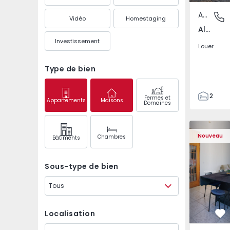
Appartement
Aliados,
Vidéo
Homestaging
Aliados, Porto
Investissement
Louer
Type de bien
2
Fermes et
Appartements
Maisons
Domaines
1
93
Appartement T3 Loures
Appartemen
93
Nouveau
Chambres
Bâtiments
0
3
Sous-type de bien
Tous
Localisation
Pr