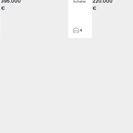
395.000
220.000
Acheter
€
€
4
2
150
165
88
1