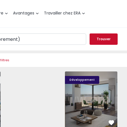
re
Avantages
Travailler chez ERA
Trouver
filtres
, Aliados - 1574582 - 18
t T2 Porto, Aliados - 1574582 - 4
Appartement T2 Porto, Aliados - 1574582 - 1
Appartement T2 Porto, Aliados - 1574582 - 2
Appartement T2 Porto, Aliados - 1574
Appartement T2 Porto, Alia
Appartement T2 
Appar
Développement
éféré
Préféré