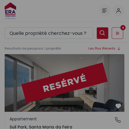
Comm
Menu
4
Filtres
Resultado de pesquisa
:
1
propriété
Les Plus Récents
Appartement T3 Santa Maria da Feira, Suil Park - 1321777
Préf
Appartement
Suil Park, Santa Maria da Feira
Suil Park, Santa Maria da Feira