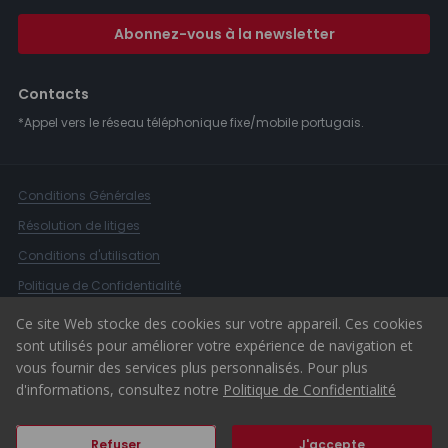
Abonnez-vous à la newsletter
Contacts
*Appel vers le réseau téléphonique fixe/mobile portugais.
Conditions Générales
Résolution de litiges
Conditions d'utilisation
Politique de Confidentialité
Livre de Réclamations
Ce site Web stocke des cookies sur votre appareil. Ces cookies
sont utilisés pour améliorer votre expérience de navigation et
Canal d'alerte
vous fournir des services plus personnalisés. Pour plus
© 2026 ERA Portugal
d'informations, consultez notre
Politique de Confidentialité
Refuser
J'accepte