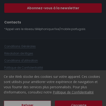
Abonnez-vous à la newsletter
Contacts
*Appel vers le réseau téléphonique fixe/mobile portugais.
Conditions Générales
Résolution de litiges
Conditions d'utilisation
Politique de Confidentialité
Livre de Réclamations
Ce site Web stocke des cookies sur votre appareil. Ces cookies
sont utilisés pour améliorer votre expérience de navigation et
Canal d'alerte
vous fournir des services plus personnalisés. Pour plus
© 2026 ERA Portugal
d'informations, consultez notre
Politique de Confidentialité
Refuser
J'accepte