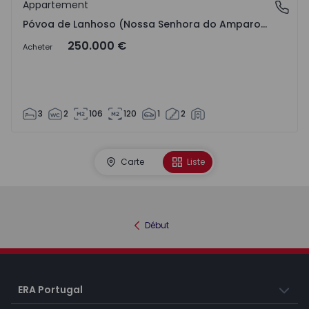
Appartement
Póvoa de Lanhoso (Nossa Senhora do Amparo), Braga
Póvoa de Lanhoso (Nossa Senhora do Amparo), Braga
250.000 €
Acheter
3
2
106
120
1
2
Carte
Liste
Début
ERA Portugal