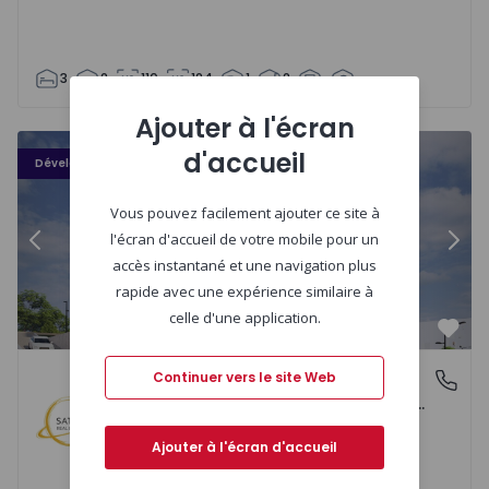
3
2
110
124
1
2
Ajouter à l'écran
Terraços do Pontido - 3
Te
d'accueil
Développement
Vous pouvez facilement ajouter ce site à
l'écran d'accueil de votre mobile pour un
Précédent
Suiv
accès instantané et une navigation plus
rapide avec une expérience similaire à
celle d'une application.
Préf
Terraços do Pontido
Continuer vers le site Web
Póvoa de Lanhoso (Nossa Senhora do Amparo), Braga
Póvoa de Lanhoso (Nossa Senhora do Amparo), Braga
Ajouter à l'écran d'accueil