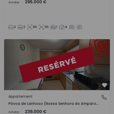
295.000 €
Acheter
2
2
90
110
1
4
Appartement T3 Póvoa de Lanhoso, Póvoa de Lanhoso (N
Préf
Appartement
Póvoa de Lanhoso (Nossa Senhora do Amparo), Braga
Póvoa de Lanhoso (Nossa Senhora do Amparo), Braga
239.000 €
Acheter