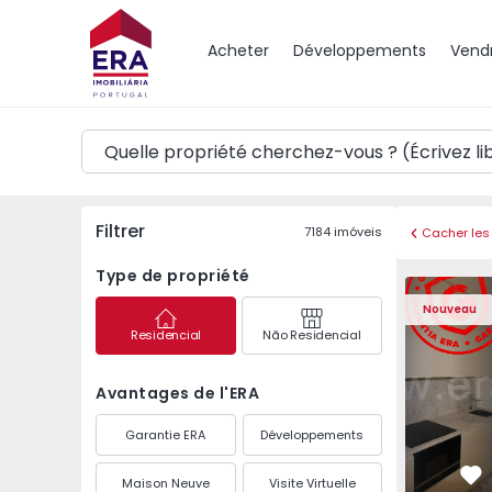
Carte
Acheter
Développements
Vend
Filtrer
7184
imóveis
Cacher les 
Type de propriété
Appartement T1 Porto
Appartemen
Nouveau
Residencial
Não Residencial
Avantages de l'ERA
Garantie ERA
Développements
Maison Neuve
Visite Virtuelle
Pr