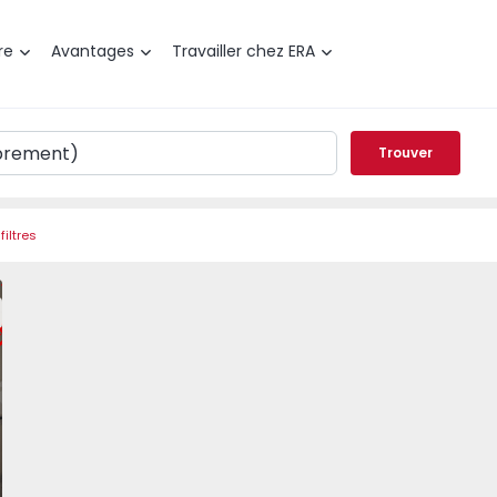
re
Avantages
Travailler chez ERA
Trouver
filtres
, Metro Bolhão - 1470322 - 7
t T1 Porto, Metro Bolhão - 1470322 - 1
Appartement T1 Porto, Metro Bolhão - 1470322 - 2
Appartement T1 Porto, Metro Bolhão - 1470322 
Appartement T1 Porto, Metro Bolhão 
Appartement T1 Porto, Met
Appartement T1 
Appa
éféré