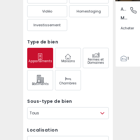
Appartement
Metro B
Vidéo
Homestaging
Metro Bolhão, Porto
Investissement
Acheter
Type de bien
1
Fermes et
Appartements
Maisons
Domaines
1
47
47
Chambres
Bâtiments
2
Sous-type de bien
Tous
Localisation