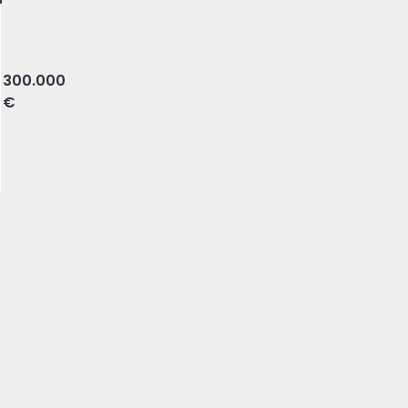
olhão, Porto
300.000
€