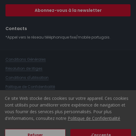
Abonnez-vous à la newsletter
Contacts
*Appel vers le réseau téléphonique fixe/mobile portugais.
Conditions Générales
Résolution de litiges
Conditions d'utilisation
Politique de Confidentialité
Livre de Réclamations
Ce site Web stocke des cookies sur votre appareil. Ces cookies
sont utilisés pour améliorer votre expérience de navigation et
Canal d'alerte
vous fournir des services plus personnalisés. Pour plus
© 2026 ERA Portugal
d'informations, consultez notre
Politique de Confidentialité
Refuser
J'accepte