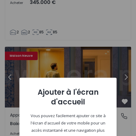
345.000 €
Acheter
2
2
85
85
Appartement T2 Porto, Baixa Centro - 1557100 - 6
Ap
Maison Neuve
Précédent
Suiv
Ajouter à l'écran
d'accueil
Préf
Appartement
Baixa Centro, Porto
Vous pouvez facilement ajouter ce site à
l'écran d'accueil de votre mobile pour un
Baixa Centro, Porto
accès instantané et une navigation plus
325.000 €
Acheter