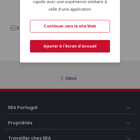
rapide avec une expérience similaire à
celle d'une application.
Continuer vers le site Web
2
1
67
73
0
Ajouter à l'écran d'accueil
Carte
Liste
Début
ERA Portugal
Propriétés
Travailler chez ERA