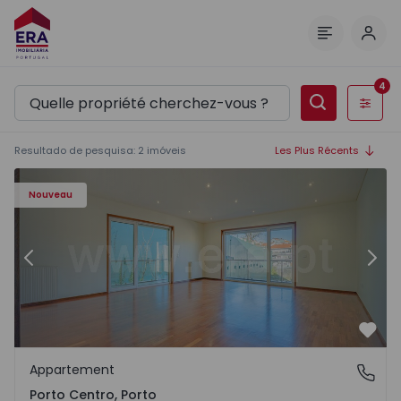
Comm
Menu
4
Filtres
Resultado de pesquisa
:
2
imóveis
Les Plus Récents
Appartement T2 Porto, Porto Centro - 1549409 - 1
Ap
Nouveau
Précédent
Suiv
Préf
Appartement
Porto Centro, Porto
Porto Centro, Porto