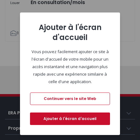
En consultation
/mois
Louer
Ajouter à l'écran
1
1
79
79
1
d'accueil
Vous pouvez facilement ajouter ce site à
Carte
Liste
l'écran d'accueil de votre mobile pour un
accès instantané et une navigation plus
rapide avec une expérience similaire à
celle d'une application.
Début
Continuer vers le site Web
ERA Portugal
Ajouter à l'écran d'accueil
Propriétés