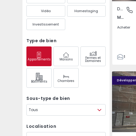
Duplex
Marquês
Vidéo
Homestaging
Marquês, Porto
Investissement
Acheter
Type de bien
1
Fermes et
Appartements
Maisons
Domaines
2
77
Portas do Marquês - 16
Portas do
94
Développe
Chambres
Bâtiments
Sous-type de bien
Tous
Localisation