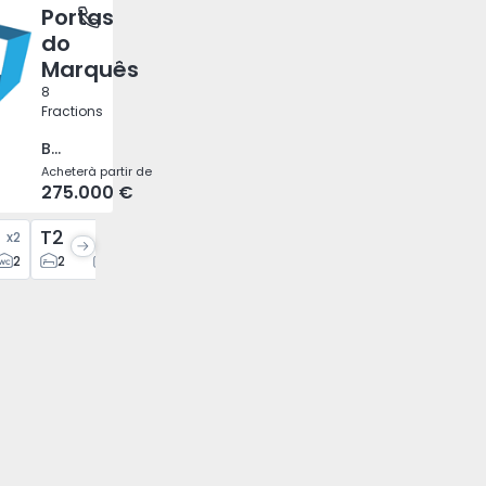
Portas
 Porto
do
Marquês
8
Fractions
Bonfim, Porto
Acheter
à partir de
275.000 €
T2
x
2
x
6
2
2
2