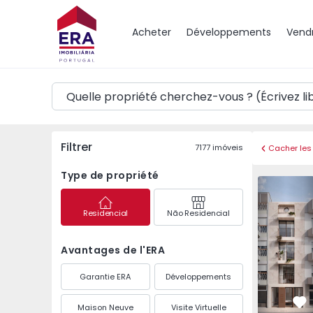
Carte
Acheter
Développements
Vend
Filtrer
7177
imóveis
Cacher les 
Type de propriété
Duplex T1 Porto, Mar
Duplex T1 
Residencial
Não Residencial
Avantages de l'ERA
Garantie ERA
Développements
Maison Neuve
Visite Virtuelle
Pr