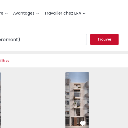
re
Avantages
Travailler chez ERA
Trouver
filtres
quês - 1570898 - 3
Porto, Marquês - 1570898 - 1
Duplex T1 Porto, Marquês - 1570898 - 5
Duplex T1 Porto, Marquês - 1570898 - 4
Duplex T1 Porto, Bonfim - 1570458 - 7
Duplex T1 Porto, Marquês - 1570898 -
Duplex T1 Porto, Bonfim - 15
Duplex T1 Porto, Marquês 
Duplex T1 Porto, 
Duplex T1 Porto
Duplex 
éféré
Préféré