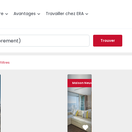
re
Avantages
Travailler chez ERA
Trouver
filtres
, Aldoar, Foz do Douro e Nevogilde - 1135985 - 11
t T3 Porto, Aldoar, Foz do Douro e Nevogilde - 1135985 - 
Appartement T3 Porto, Aldoar, Foz do Douro e Nevogilde - 
Appartement T3 Porto, Aldoar, Foz do Douro e N
Duplex T3 com Vue Mer Porto, Foz Velha
Appartement T3 Porto, Aldoar, Foz do
Duplex T3 com Vue Mer Porto,
Appartement T3 Porto, Ald
Duplex T3 com Vue
Appartement T3 
Duplex 
Appar
Maison Neuve
éféré
Préféré