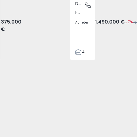
Duplex
a, Porto
Foz Velha, Porto
Foz Velha, Porto
375.000
1.490.000 €
7%
Acheter
€
4
4
303
303
2
1