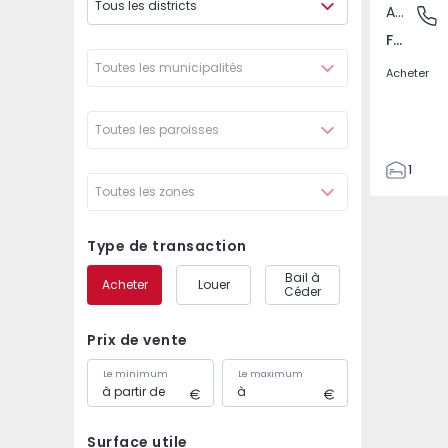
Tous les districts
Appartement
Foz Velh
Foz Velha, Porto
Toutes les municipalités
Acheter
Toutes les paroisses
1
Toutes les zones
1
44
44
Type de transaction
0
Bail à
Acheter
Louer
0
Céder
Prix de vente
Le minimum
Le maximum
Surface utile