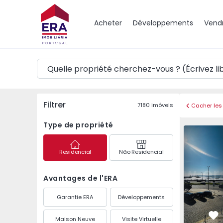
Carte
Acheter
Développements
Vend
Filtrer
7180
imóveis
Cacher les 
Type de propriété
Appartement T3 Porto
Appartemen
Residencial
Não Residencial
Avantages de l'ERA
Garantie ERA
Développements
Maison Neuve
Visite Virtuelle
Pr