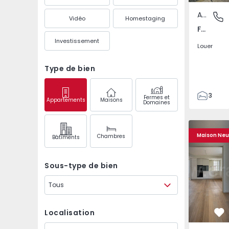
Appartement
Foz Velh
Vidéo
Homestaging
Foz Velha, Porto
Investissement
Louer
Type de bien
3
Fermes et
Appartements
Maisons
Domaines
3
161
Appartement T1 com N
Appartemen
172
Maison Ne
Chambres
Bâtiments
1
1
Sous-type de bien
Tous
Localisation
Pr