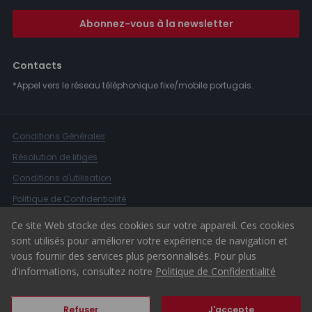
Abonnez-vous à la newsletter
Contacts
*Appel vers le réseau téléphonique fixe/mobile portugais.
Conditions Générales
Résolution de litiges
Conditions d'utilisation
Politique de Confidentialité
Livre de Réclamations
Ce site Web stocke des cookies sur votre appareil. Ces cookies
sont utilisés pour améliorer votre expérience de navigation et
Canal d'alerte
vous fournir des services plus personnalisés. Pour plus
© 2026 ERA Portugal
d'informations, consultez notre
Politique de Confidentialité
Refuser
J'accepte