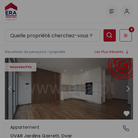
Comm
Menu
4
Filtres
Resultado de pesquisa
:
1
propriété
Les Plus Récents
 - 17
Appartement T1 Ovar, OVAR Jardins Garrett - 1548124 - 1
Ap
Nouveau Prix
Précédent
Suiv
Préf
Appartement
OVAR Jardins Garrett, Ovar
OVAR Jardins Garrett, Ovar