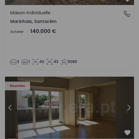
Préf
Maison Individuelle
Marinhais, Santarém
Marinhais, Santarém
140.000 €
Acheter
3
1
43
43
5080
Appartement T3 Porto, Foz - 1536983 - 12
Ap
Nouveau
Précédent
Suiv
Préf