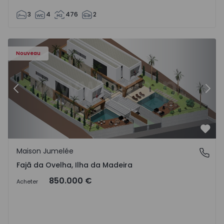
3
4
476
2
- 1574794 - 6
Maison Jumelée T3 Calheta (Madeira), Fajã da Ovelha - 15
Ma
Nouveau
Précédent
Suiv
Préf
Maison Jumelée
Fajã da Ovelha, Ilha da Madeira
Fajã da Ovelha, Ilha da Madeira
850.000 €
Acheter