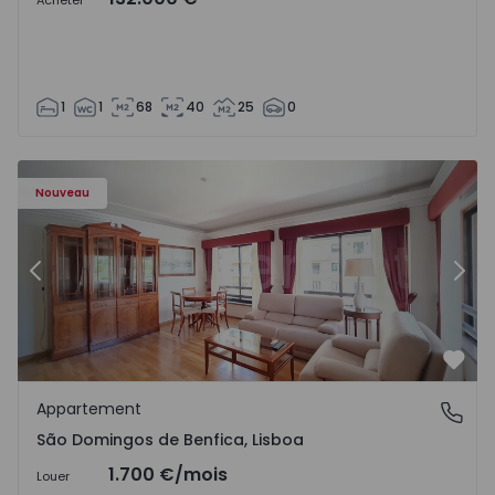
Acheter
1
1
68
40
25
0
Nouveau
Précédent
Suiv
Préf
Appartement
São Domingos de Benfica, Lisboa
São Domingos de Benfica, Lisboa
1.700 €
/mois
Louer