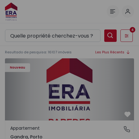
Comm
Menu
4
Filtres
Resultado de pesquisa
:
16107
imóveis
Les Plus Récents
Appartement T0 Paredes, Gandra - 1575265 - 1
Nouveau
Préf
Appartement
Gandra, Porto
Gandra, Porto