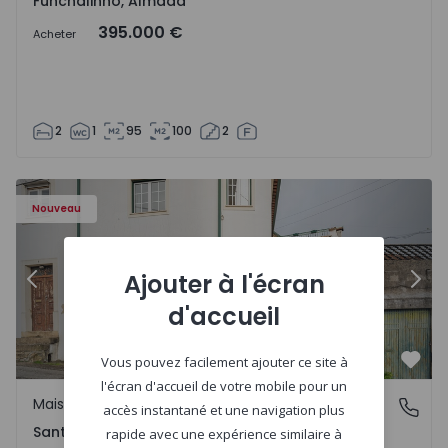
Funchalinho, Almada
395.000 €
Acheter
2
1
95
100
2
Nouveau
Ajouter à l'écran
Précédent
Suiv
d'accueil
Vous pouvez facilement ajouter ce site à
Préf
l'écran d'accueil de votre mobile pour un
Maison Jumelée
Santa Clara e Castelo Viegas, Coimbra
accès instantané et une navigation plus
Santa Clara e Castelo Viegas, Coimbra
rapide avec une expérience similaire à