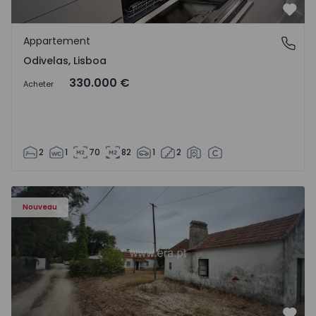
Préf
Appartement
Odivelas, Lisboa
Odivelas, Lisboa
330.000 €
Acheter
2
1
70
82
1
2
Appartement T3 Salvaterra de Magos, Marinhais - 157486
Nouveau