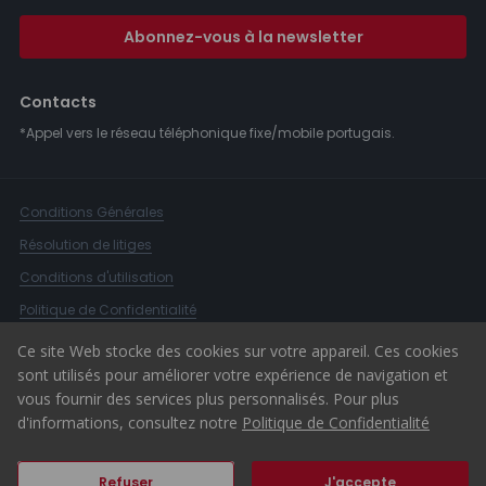
Abonnez-vous à la newsletter
Contacts
*Appel vers le réseau téléphonique fixe/mobile portugais.
Conditions Générales
Résolution de litiges
Conditions d'utilisation
Politique de Confidentialité
Livre de Réclamations
Ce site Web stocke des cookies sur votre appareil. Ces cookies
sont utilisés pour améliorer votre expérience de navigation et
Canal d'alerte
vous fournir des services plus personnalisés. Pour plus
© 2026 ERA Portugal
d'informations, consultez notre
Politique de Confidentialité
Refuser
J'accepte