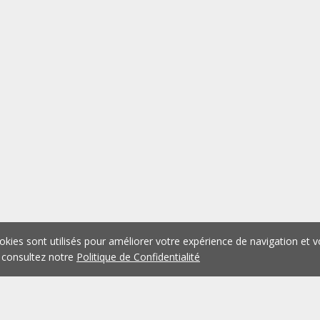
okies sont utilisés pour améliorer votre expérience de navigation et v
 consultez notre
Politique de Confidentialité
1
2
3
4
5
...
1075
Précédent
Suivant