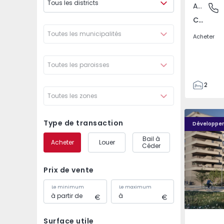
Tous les districts
Appartement
Covilhã
Covilhã e Canhoso, Castelo Branco
Toutes les municipalités
Acheter
Toutes les paroisses
2
Toutes les zones
1
85
PLENO JARDIM - 4
PLENO JAR
85
Type de transaction
Développe
0
Bail à
Acheter
Louer
4
Céder
Prix de vente
Le minimum
Le maximum
Surface utile
Águas S