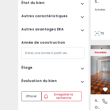
São Tomé do Castelo e Justes, Vila Real
État du bien
Acheter
Autres caractéristiques
Autres avantages ERA
72
85
Année de construction
Appartement T5 Lisboa
Appartemen
Nouveau
Étage
Évaluation du bien
Pr
Enregistrer la
Effacer
recherche
Appartement
Olivais,
Olivais, Lisboa