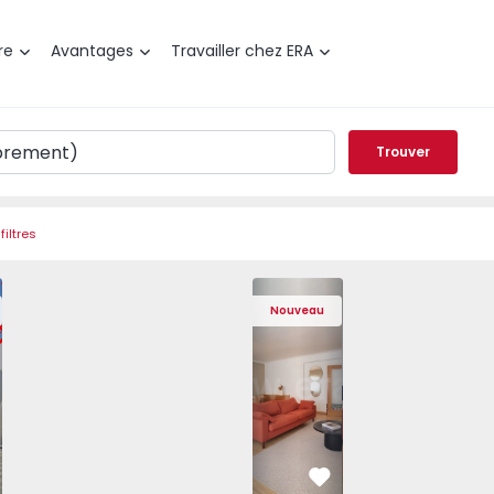
re
Avantages
Travailler chez ERA
Trouver
filtres
t T3 Póvoa de Varzim, Póvoa de Varzim, Beiriz e Argivai - 
Appartement T4 Cascais, São Domingos 
Appartement T4 Cascais, São
Appartement T4 Ca
Apparte
Nouveau
éféré
Préféré