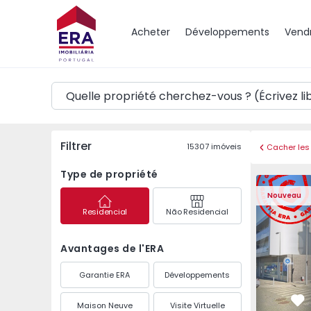
Carte
Acheter
Développements
Vend
Filtrer
15307
imóveis
Cacher les 
Type de propriété
Appartemen
Nouveau
Residencial
Não Residencial
Avantages de l'ERA
Garantie ERA
Développements
Maison Neuve
Visite Virtuelle
Pr