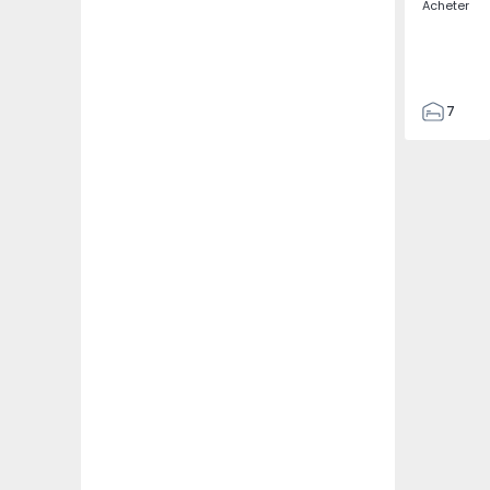
Acheter
7
3
122
186
2673
1