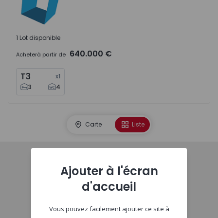
1 Lot disponible
640.000 €
Acheter
à partir de
T3
x
1
3
4
Carte
Liste
Ajouter à l'écran
Début
d'accueil
Vous pouvez facilement ajouter ce site à