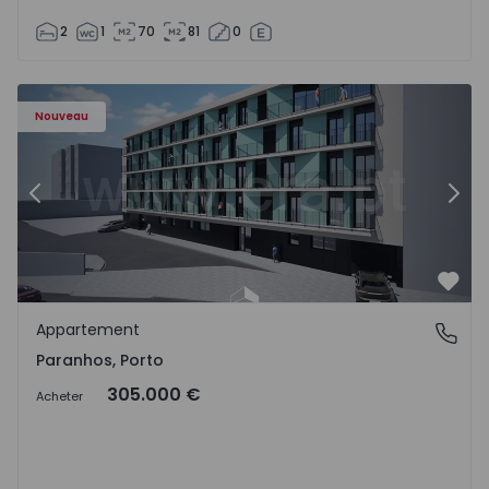
2
1
70
81
0
Appartement T1 Porto, Paranhos - 1575706 - 8
Ap
Nouveau
Précédent
Suiv
Préf
Appartement
Paranhos, Porto
Paranhos, Porto
305.000 €
Acheter