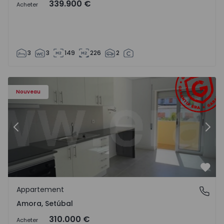
339.900 €
Acheter
3
3
149
226
2
Appartement T2 Seixal, Amora - 1575805 - 8
Ap
Nouveau
Précédent
Suiv
Préf
Appartement
Amora, Setúbal
Amora, Setúbal
310.000 €
Acheter