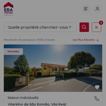
Comm
Menu
4
Filtres
Resultado de pesquisa
:
16105
imóveis
Les Plus Récents
Maison Individuelle T3 Sabrosa, Vilarinho de São Romão -
Nouveau
Préf
Maison Individuelle
Vilarinho de São Romão, Vila Real
Vilarinho de São Romão, Vila Real