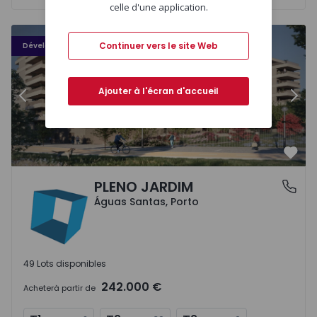
celle d'une application.
PLENO JARDIM - 3
P
Continuer vers le site Web
Développement
Ajouter à l'écran d'accueil
Précédent
Suiv
Préf
PLENO JARDIM
Águas Santas, Porto
Águas Santas, Porto
49 Lots disponibles
242.000 €
Acheter
à partir de