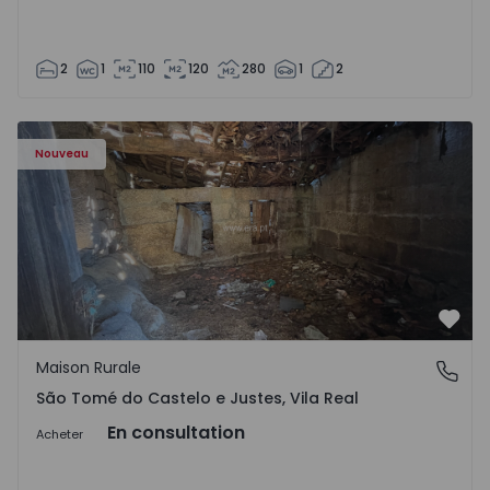
2
1
110
120
280
1
2
Maison Vila Real, São Tomé do Castelo e Justes - 1575189 
Nouveau
Préf
Maison Rurale
São Tomé do Castelo e Justes, Vila Real
São Tomé do Castelo e Justes, Vila Real
En consultation
Acheter