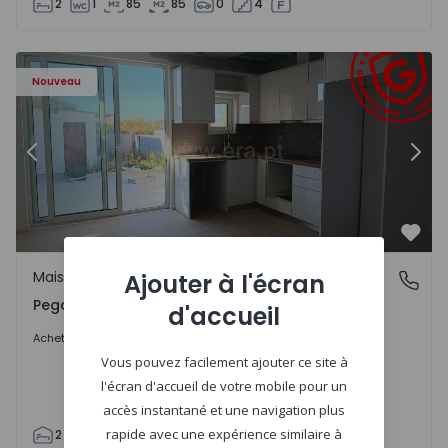
2
1
85
85
0
4
Maison T2 Abrantes, Pego - 1575171 - 9
Ma
Nouveau
Précédent
Suiv
Préf
Maison
Ajouter à l'écran
Pego, Abrantes
Pego, Abrantes
d'accueil
175.000 €
Acheter
Vous pouvez facilement ajouter ce site à
l'écran d'accueil de votre mobile pour un
accès instantané et une navigation plus
rapide avec une expérience similaire à
2
1
99
59
110
0