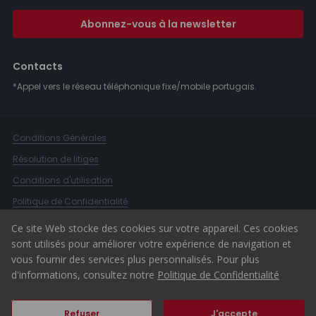
Abonnez-vous à la newsletter
Contacts
*Appel vers le réseau téléphonique fixe/mobile portugais.
Conditions Générales
Résolution de litiges
Conditions d'utilisation
Politique de Confidentialité
Livre de Réclamations
Ce site Web stocke des cookies sur votre appareil. Ces cookies
sont utilisés pour améliorer votre expérience de navigation et
Canal d'alerte
vous fournir des services plus personnalisés. Pour plus
© 2026 ERA Portugal
d'informations, consultez notre
Politique de Confidentialité
Refuser
J'accepte