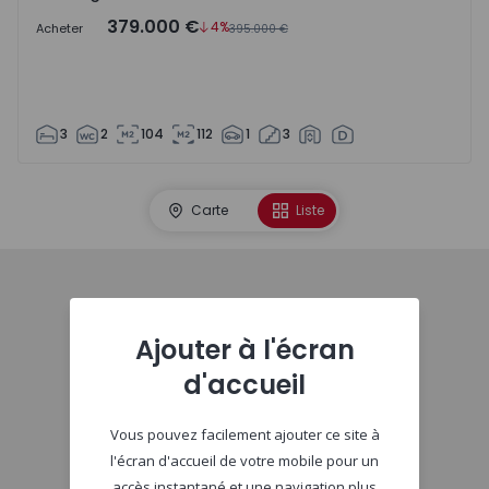
379.000 €
4%
Acheter
395.000 €
3
2
104
112
1
3
Carte
Liste
Début
Ajouter à l'écran
d'accueil
Vous pouvez facilement ajouter ce site à
l'écran d'accueil de votre mobile pour un
accès instantané et une navigation plus