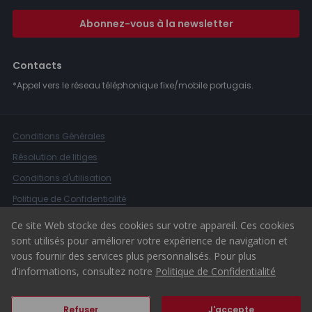
Abonnez-vous à la newsletter
Contacts
*Appel vers le réseau téléphonique fixe/mobile portugais.
Conditions Générales
Résolution de litiges
Conditions d'utilisation
Politique de Confidentialité
Livre de Réclamations
Ce site Web stocke des cookies sur votre appareil. Ces cookies
sont utilisés pour améliorer votre expérience de navigation et
Canal d'alerte
vous fournir des services plus personnalisés. Pour plus
© 2026 ERA Portugal
d'informations, consultez notre
Politique de Confidentialité
Refuser
J'accepte