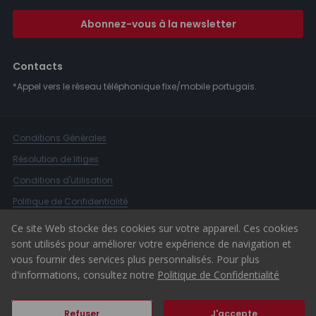
Abonnez-vous à la newsletter
Contacts
*Appel vers le réseau téléphonique fixe/mobile portugais.
Conditions Générales
Résolution de litiges
Conditions d'utilisation
Politique de Confidentialité
Livre de Réclamations
Ce site Web stocke des cookies sur votre appareil. Ces cookies
sont utilisés pour améliorer votre expérience de navigation et
Canal d'alerte
vous fournir des services plus personnalisés. Pour plus
© 2026 ERA Portugal
d'informations, consultez notre
Politique de Confidentialité
Refuser
J'accepte