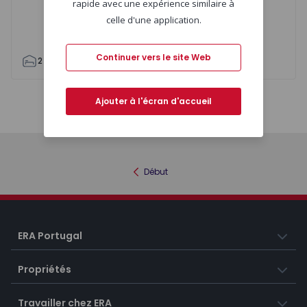
rapide avec une expérience similaire à
celle d'une application.
Continuer vers le site Web
2
1
61
61
3
Ajouter à l'écran d'accueil
Carte
Liste
Début
ERA Portugal
Propriétés
Travailler chez ERA