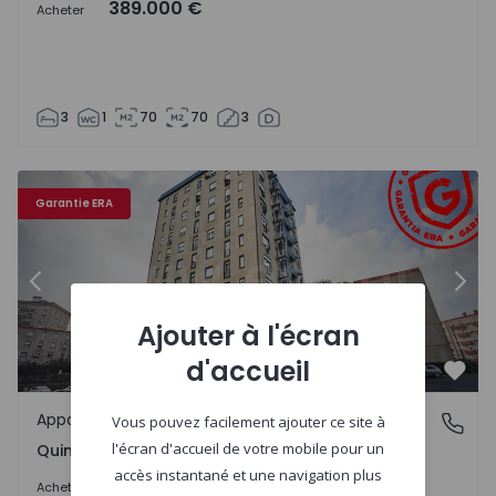
389.000 €
Acheter
3
1
70
70
3
Garantie ERA
Précédent
Suiv
Ajouter à l'écran
d'accueil
Préf
Appartement
Quinta do Morgado, Lisboa
Vous pouvez facilement ajouter ce site à
l'écran d'accueil de votre mobile pour un
Quinta do Morgado, Lisboa
accès instantané et une navigation plus
345.000 €
Acheter