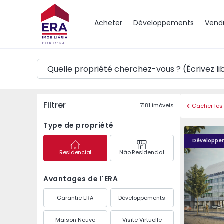
Carte
Acheter
Développements
Vend
Filtrer
7181
imóveis
Cacher les 
Type de propriété
PRATA RIV
Développe
Residencial
Não Residencial
Avantages de l'ERA
Garantie ERA
Développements
Maison Neuve
Visite Virtuelle