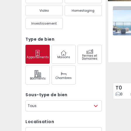
Marvila,
Vidéo
Homestaging
Investissement
Type de bien
Fermes et
Appartements
Maisons
Domaines
Chambres
Bâtiments
T0
0
Sous-type de bien
Tous
Localisation