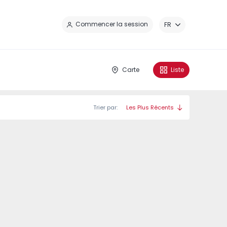
Fe
Commencer la session
FR
Carte
Liste
Trier par:
Les Plus Récents