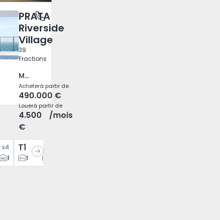
PRATA
 Lisboa
Riverside
Village
39
Fractions
Marvila, Lisboa
Acheter
à partir de
490.000 €
Louer
à partir de
4.500
/mois
€
T1
T1
T2
T2
T2
x
4
x
4
x
5
x
3
x
4
1
1
2
1
1
2
2
2
3
2