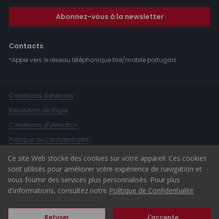
Abonnez-vous à la newsletter
Contacts
*Appel vers le réseau téléphonique fixe/mobile portugais.
Conditions Générales
Résolution de litiges
Conditions d'utilisation
Politique de Confidentialité
Livre de Réclamations
Ce site Web stocke des cookies sur votre appareil. Ces cookies
sont utilisés pour améliorer votre expérience de navigation et
Canal d'alerte
vous fournir des services plus personnalisés. Pour plus
© 2026 ERA Portugal
d'informations, consultez notre
Politique de Confidentialité
Refuser
J'accepte