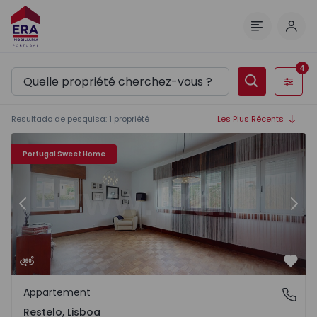
Comm
Menu
4
Filtres
Resultado de pesquisa
:
1
propriété
Les Plus Récents
Appartement T2 Lisboa, Belém - 1475255 - 1
Ap
Portugal Sweet Home
Précédent
Suiv
Préf
Appartement
Restelo, Lisboa
Restelo, Lisboa