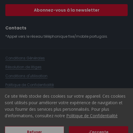
Abonnez-vous à la newsletter
Contacts
*Appel vers le réseau téléphonique fixe/mobile portugais.
Conditions Générales
Résolution de litiges
Conditions d'utilisation
Politique de Confidentialité
Livre de Réclamations
Ce site Web stocke des cookies sur votre appareil. Ces cookies
sont utilisés pour améliorer votre expérience de navigation et
Canal d'alerte
vous fournir des services plus personnalisés. Pour plus
© 2026 ERA Portugal
d'informations, consultez notre
Politique de Confidentialité
Refuser
J'accepte