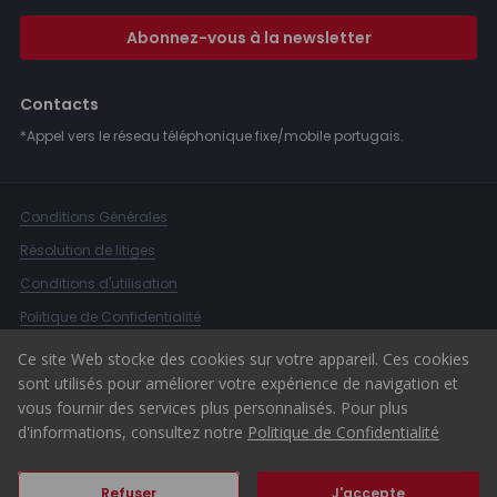
Abonnez-vous à la newsletter
Contacts
*Appel vers le réseau téléphonique fixe/mobile portugais.
Conditions Générales
Résolution de litiges
Conditions d'utilisation
Politique de Confidentialité
Livre de Réclamations
Ce site Web stocke des cookies sur votre appareil. Ces cookies
sont utilisés pour améliorer votre expérience de navigation et
Canal d'alerte
vous fournir des services plus personnalisés. Pour plus
© 2026 ERA Portugal
d'informations, consultez notre
Politique de Confidentialité
Refuser
J'accepte