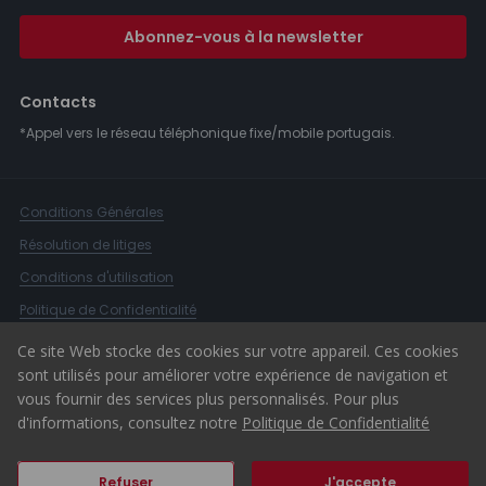
Abonnez-vous à la newsletter
Contacts
*Appel vers le réseau téléphonique fixe/mobile portugais.
Conditions Générales
Résolution de litiges
Conditions d'utilisation
Politique de Confidentialité
Livre de Réclamations
Ce site Web stocke des cookies sur votre appareil. Ces cookies
sont utilisés pour améliorer votre expérience de navigation et
Canal d'alerte
vous fournir des services plus personnalisés. Pour plus
© 2026 ERA Portugal
d'informations, consultez notre
Politique de Confidentialité
Refuser
J'accepte