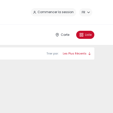
Fe
Commencer la session
FR
Carte
Liste
Trier par:
Les Plus Récents