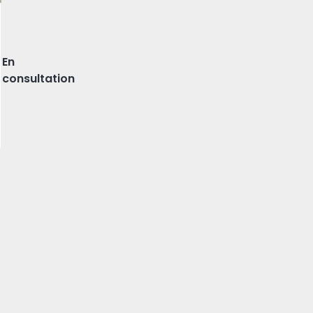
o da Cova, Gondomar
En
consultation