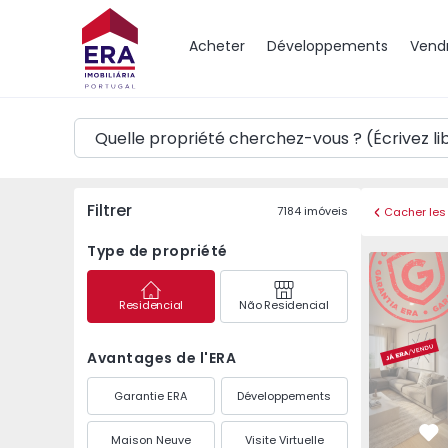
Carte
Acheter
Développements
Vend
Filtrer
7184
imóveis
Cacher les 
Type de propriété
Appartemen
Residencial
Não Residencial
Avantages de l'ERA
Garantie ERA
Développements
Maison Neuve
Visite Virtuelle
Pr