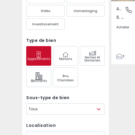
Appartement
S. Pedr
Vidéo
Homestaging
S. Pedro da Cova, Gondomar
Investissement
Acheter
Type de bien
1
Fermes et
Appartements
Maisons
Domaines
1
44
60
Chambres
Bâtiments
0
0
Sous-type de bien
Tous
Localisation