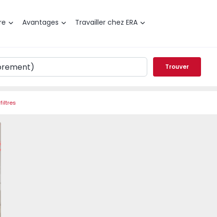
re
Avantages
Travailler chez ERA
Trouver
filtres
t T1 Gondomar, S. Pedro da Cova - 1569026 - 2
éféré