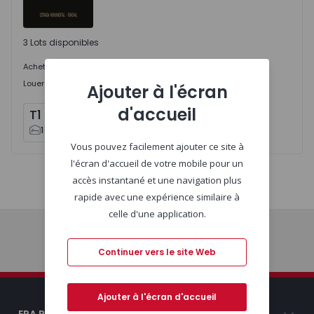
3 Lots disponibles
Sob Consulta
Acheter
à partir de
1.700 €
/mois
Louer
à partir de
Ajouter à l'écran
d'accueil
T1
T3
x
1
x
1
Plus
1
2
3
4
Vous pouvez facilement ajouter ce site à
l'écran d'accueil de votre mobile pour un
accès instantané et une navigation plus
Carte
Liste
rapide avec une expérience similaire à
celle d'une application.
Début
Continuer vers le site Web
Ajouter à l'écran d'accueil