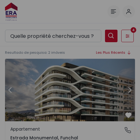
Comm
Menu
4
Filtres
Resultado de pesquisa
:
2
imóveis
Les Plus Récents
Appartement T1 Funchal, Ajuda - 1238254 - 1
Ap
Précédent
Suiv
Préf
Appartement
Estrada Monumental, Funchal
Estrada Monumental, Funchal