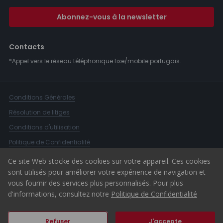
Abonnez-vous à la newsletter
Contacts
*Appel vers le réseau téléphonique fixe/mobile portugais.
Conditions Générales
Résolution de litiges
Conditions d'utilisation
Politique de Confidentialité
Livre de Réclamations
Ce site Web stocke des cookies sur votre appareil. Ces cookies
sont utilisés pour améliorer votre expérience de navigation et
Canal d'alerte
vous fournir des services plus personnalisés. Pour plus
© 2026 ERA Portugal
d'informations, consultez notre
Politique de Confidentialité
Refuser
J'accepte