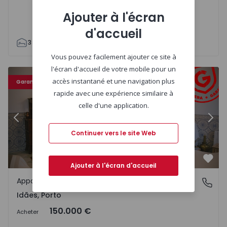
Ajouter à l'écran
d'accueil
3
1
75
95
1
Vous pouvez facilement ajouter ce site à
l'écran d'accueil de votre mobile pour un
Appartement T2 Felgueiras, Idães - 1446952 - 10
Ap
accès instantané et une navigation plus
Garantie ERA
rapide avec une expérience similaire à
celle d'une application.
Précédent
Suiv
Continuer vers le site Web
Préf
Ajouter à l'écran d'accueil
Appartement
Idães, Porto
Idães, Porto
150.000 €
Acheter