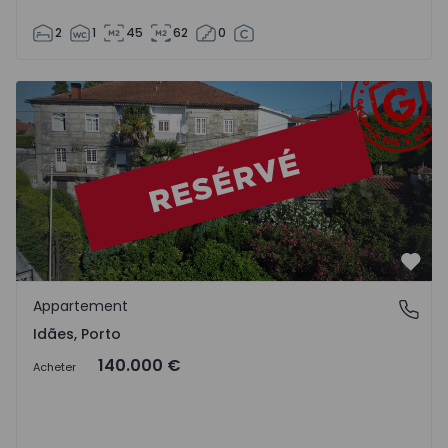
2
1
45
62
0
Appartement T2 Felgueiras, Idães - 1446941 - 1
Préf
Appartement
Idães, Porto
Idães, Porto
140.000 €
Acheter