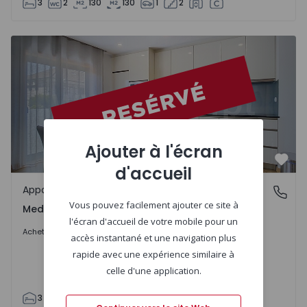
3
2
130
130
1
2
Appartement T3 Fafe, Fafe - 1563847 - 8
Ajouter à l'écran
Préf
d'accueil
Appartement
Medelo, Braga
Vous pouvez facilement ajouter ce site à
Medelo, Braga
l'écran d'accueil de votre mobile pour un
260.000 €
Acheter
accès instantané et une navigation plus
rapide avec une expérience similaire à
celle d'une application.
3
2
96
96
1
1