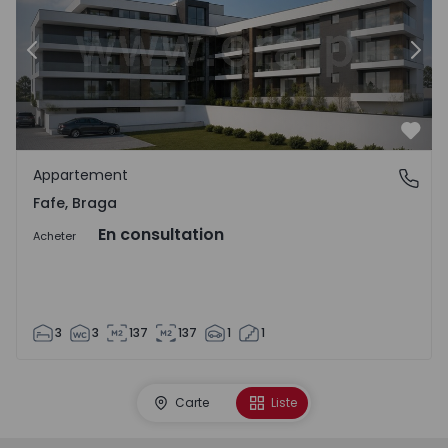
Précédent
Suiv
Préf
Appartement
Fafe, Braga
Fafe, Braga
En consultation
Acheter
3
3
137
137
1
1
Carte
Liste