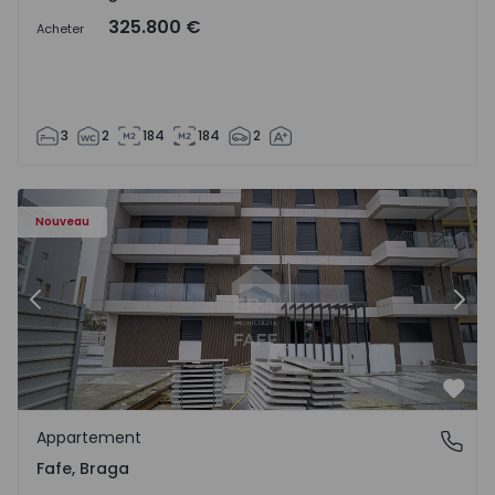
325.800 €
Acheter
3
2
184
184
2
Nouveau
Précédent
Suiv
Préf
Appartement
Fafe, Braga
Fafe, Braga