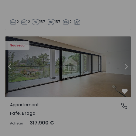
2
2
157
157
2
Nouveau
Précédent
Suiv
Préf
Appartement
Fafe, Braga
Fafe, Braga
317.900 €
Acheter