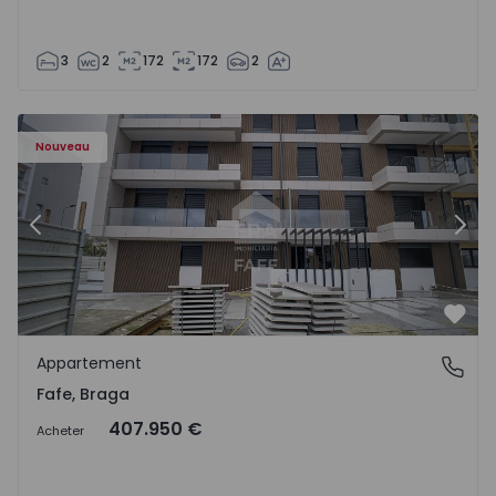
3
2
172
172
2
Appartement T3 Fafe - 1575131 - 58
Ap
Nouveau
Précédent
Suiv
Préf
Appartement
Fafe, Braga
Fafe, Braga
407.950 €
Acheter