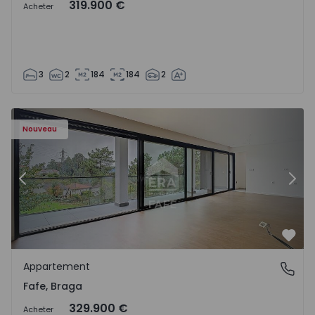
319.900 €
Acheter
3
2
184
184
2
Nouveau
Précédent
Suiv
Préf
Appartement
Fafe, Braga
Fafe, Braga
329.900 €
Acheter