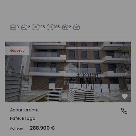
3
2
185
185
2
Nouveau
Précédent
Suiv
Préf
Appartement
Fafe, Braga
Fafe, Braga
288.900 €
Acheter