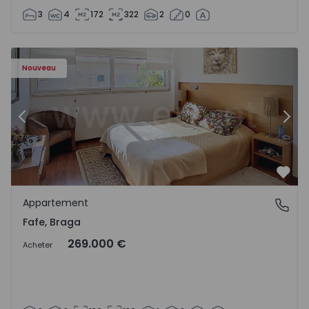
3
4
172
322
2
0
Appartement T3 Fafe - 1561300 - 1
Ap
Nouveau
Précédent
Suiv
Préf
Appartement
Fafe, Braga
Fafe, Braga
269.000 €
Acheter