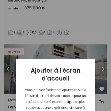
Mirandela, Bragança
375.000 €
Acheter
3
3
120
1
4
 2
Maison Jumelée T3 Seixal, Pinhal General - 1575229 - 1
Ma
Nouveau
Ajouter à l'écran
Précédent
Suiv
d'accueil
Vous pouvez facilement ajouter ce site à
Préf
l'écran d'accueil de votre mobile pour un
Maison Jumelée
Fernão Ferro, Setúbal
accès instantané et une navigation plus
Fernão Ferro, Setúbal
rapide avec une expérience similaire à