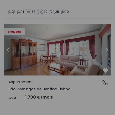
1
1
68
40
25
0
Nouveau
Précédent
Suiv
Préf
Appartement
São Domingos de Benfica, Lisboa
São Domingos de Benfica, Lisboa
1.700 €
/mois
Louer