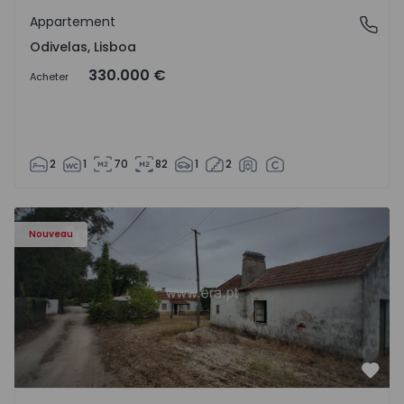
Appartement
Odivelas, Lisboa
Odivelas, Lisboa
330.000 €
Acheter
2
1
70
82
1
2
Appartement T3 Salvaterra de Magos, Marinhais - 157486
Nouveau
Préf