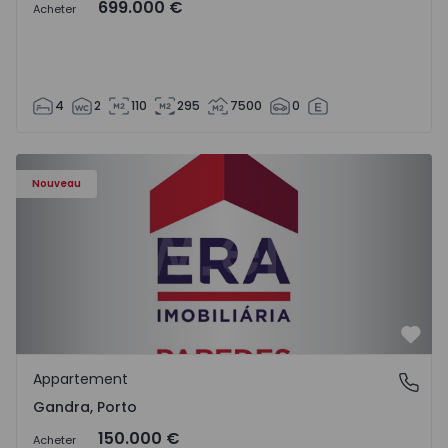
699.000 €
Acheter
4
2
110
295
7500
0
Appartement T0 Paredes, Gandra - 1575265 - 1
Nouveau
Préf
Appartement
Gandra, Porto
Gandra, Porto
150.000 €
Acheter