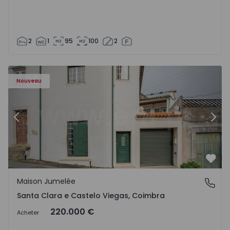
2
1
95
100
2
Nouveau
Précédent
Suiv
Préf
Maison Jumelée
Santa Clara e Castelo Viegas, Coimbra
Santa Clara e Castelo Viegas, Coimbra
220.000 €
Acheter