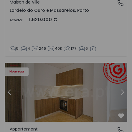
Maison de Ville
Lordelo do Ouro e Massarelos, Porto
Lordelo do Ouro e Massarelos, Porto
1.620.000 €
Acheter
5
4
246
408
177
6
Appartement T1 Gondomar, Rio Tinto - 1575600 - 6
Ap
Nouveau
Précédent
Suiv
Préf
Appartement
Rio Tinto, Porto