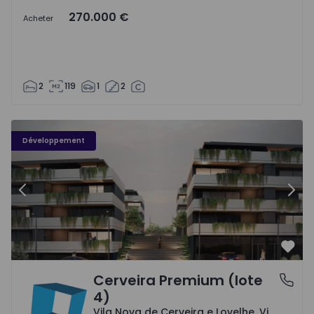
270.000 €
Acheter
2
119
1
2
Cerveira Premium (lote 4) - 1
Ce
Développement
Précédent
Suiv
Préf
Cerveira Premium (lote
Vila Nova de Cerveira e Lovelhe, Viana do Castelo
4)
Vila Nova de Cerveira e Lovelhe, Viana do Castelo