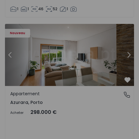
1
1
46
52
1
Appartement T2 Vila do Conde, Azurara - 1575755 - 3
Ap
Nouveau
Précédent
Suiv
Préf
Appartement
Azurara, Porto
Azurara, Porto
298.000 €
Acheter