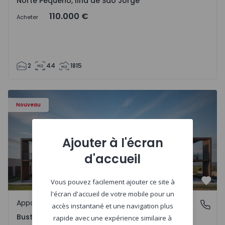
Norte Pequeno, Ilha de São Jorge
110.000 €
Acheter
2
44
1815
Appartement T3 Oliveira do Bairro, Bustos, Troviscal e M
Nouveau
Ajouter à l'écran
d'accueil
Vous pouvez facilement ajouter ce site à
Préf
l'écran d'accueil de votre mobile pour un
Appartement
Bustos, Troviscal e Mamarrosa, Aveiro
accès instantané et une navigation plus
Bustos, Troviscal e Mamarrosa, Aveiro
rapide avec une expérience similaire à