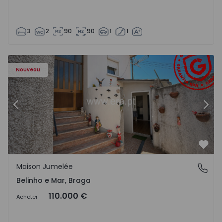
3
2
90
90
1
1
27 - 12
Maison Jumelée T2 Esposende, Belinho e Mar - 1550427 -
Ma
Nouveau
Précédent
Suiv
Préf
Maison Jumelée
Belinho e Mar, Braga
Belinho e Mar, Braga
110.000 €
Acheter