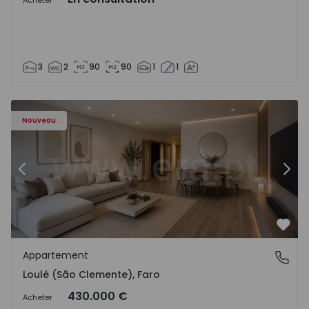
Acheter
3
2
90
90
1
1
Nouveau
Précédent
Suiv
Préf
Appartement
Loulé (São Clemente), Faro
Loulé (São Clemente), Faro
430.000 €
Acheter