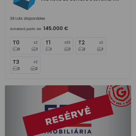
39 Lots disponibles
145.000 €
Acheter
à partir de
T0
T1
T2
x
2
x
33
x
2
0
1
1
1
2
1
T3
x
2
3
2
Appartement T2 Moita, Baixa da Banheira e Vale da Amore