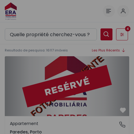
Comm
Menu
4
Filtres
Resultado de pesquisa
:
16117
imóveis
Les Plus Récents
Appartement T2 Paredes - 1575992 - 1
Préf
Appartement
Paredes, Porto
Paredes, Porto