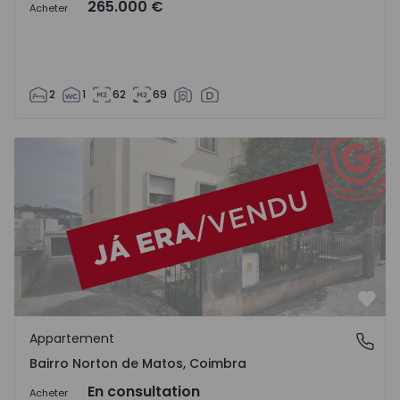
265.000 €
Acheter
2
1
62
69
Appartement T4 Coimbra, Bairro Norton de Matos - 1174
Préf
Appartement
Bairro Norton de Matos, Coimbra
Bairro Norton de Matos, Coimbra
En consultation
Acheter