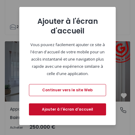
Ajouter à l'écran
2
2
112
125
1
-1
d'accueil
Appartement T3 Coimbra, Bairro Norton de Matos - 1487
Vous pouvez facilement ajouter ce site à
l'écran d'accueil de votre mobile pour un
accès instantané et une navigation plus
rapide avec une expérience similaire à
celle d'une application.
Continuer vers le site Web
Préf
Appartement
Bairro Norton de Matos, Coimbra
Ajouter à l'écran d'accueil
Bairro Norton de Matos, Coimbra
250.000 €
Acheter