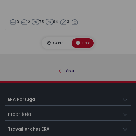
3
2
75
84
3
Carte
Liste
Début
ERA Portugal
Propriétés
Travailler chez ERA