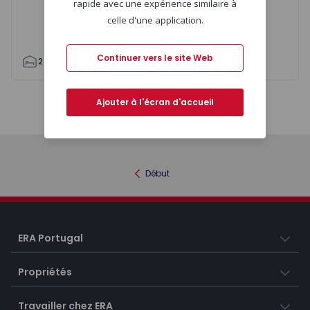
rapide avec une expérience similaire à
celle d'une application.
Continuer vers le site Web
2
1
63
66
0
0
Ajouter à l'écran d'accueil
Carte
Liste
Début
ERA Portugal
Propriétés
Travailler chez ERA