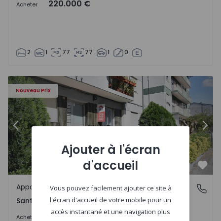
220.000 €
Acheter
2
1
77
77
1
0
 6
Appartement T2 Coimbra, Santa Apolónia - 1549996 - 1
Ap
Nouveau Prix
Précédent
Suiv
Ajouter à l'écran
d'accueil
Préf
Appartement
Santa Apolónia, Coimbra
Vous pouvez facilement ajouter ce site à
l'écran d'accueil de votre mobile pour un
Santa Apolónia, Coimbra
accès instantané et une navigation plus
187.500 €
5%
Acheter
197.500 €