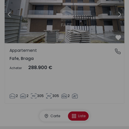
Précédent
Suiv
Préf
Appartement
Fafe, Braga
Fafe, Braga
288.900 €
Acheter
2
2
305
305
2
Carte
Liste