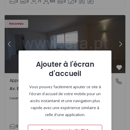
2
2
71
103
2
2
Appartement T3 Porto, Av. Boavista - 1575472 - 5
Ap
Nouveau
Précédent
Suiv
Ajouter à l'écran
Préf
d'accueil
Appartement
Av. Boavista, Porto
Vous pouvez facilement ajouter ce site à
Av. Boavista, Porto
l'écran d'accueil de votre mobile pour un
2.300 €
/mois
Louer
accès instantané et une navigation plus
rapide avec une expérience similaire à
celle d'une application.
3
2
132
142
2
4