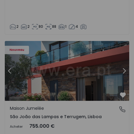
2
2
80
88
1
4
Nouveau
Précédent
Suiv
Préf
Maison Jumelée
São João das Lampas e Terrugem, Lisboa
São João das Lampas e Terrugem, Lisboa
755.000 €
Acheter