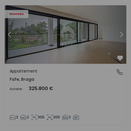
Nouveau
Précédent
Suiv
Préf
Appartement
Fafe, Braga
Fafe, Braga
325.800 €
Acheter
3
2
305
305
2