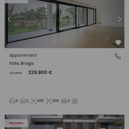
Précédent
Suiv
Préf
Appartement
Fafe, Braga
Fafe, Braga
329.900 €
Acheter
3
2
305
305
2
Nouveau