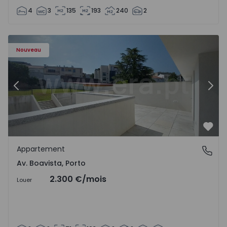
4
3
135
193
240
2
Appartement T2 Porto, Av. Boavista - 1575459 - 4
Ap
Nouveau
Précédent
Suiv
Préf
Appartement
Av. Boavista, Porto
Av. Boavista, Porto
2.300 €
/mois
Louer