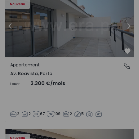
Nouveau
Précédent
Suiv
Préf
Appartement
Av. Boavista, Porto
Av. Boavista, Porto
2.300 €
/mois
Louer
2
2
67
109
2
5
Nouveau