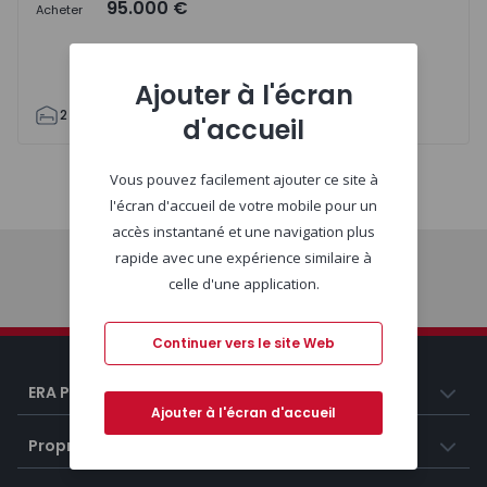
95.000 €
Acheter
Ajouter à l'écran
2
1
53
56
2
d'accueil
Vous pouvez facilement ajouter ce site à
Carte
Liste
l'écran d'accueil de votre mobile pour un
accès instantané et une navigation plus
rapide avec une expérience similaire à
celle d'une application.
Début
Continuer vers le site Web
ERA Portugal
Ajouter à l'écran d'accueil
Propriétés