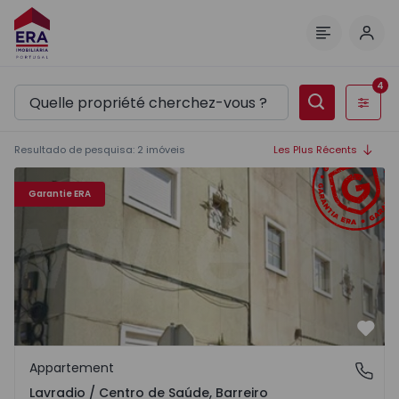
Comm
Menu
4
Filtres
Resultado de pesquisa
:
2
imóveis
Les Plus Récents
Appartement T2 Barreiro, Lavradio / Centro de Saúde - 1
Garantie ERA
Préf
Appartement
Lavradio / Centro de Saúde, Barreiro
Lavradio / Centro de Saúde, Barreiro