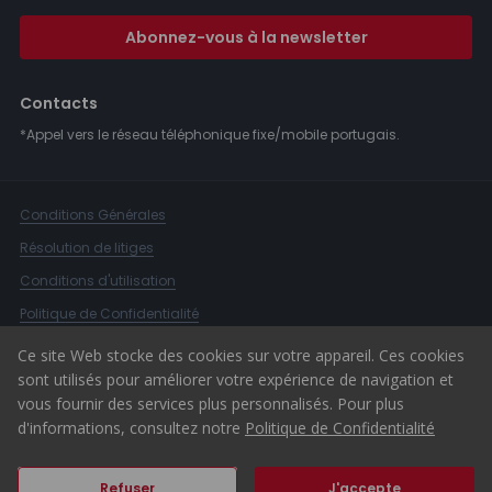
Abonnez-vous à la newsletter
Contacts
*Appel vers le réseau téléphonique fixe/mobile portugais.
Conditions Générales
Résolution de litiges
Conditions d'utilisation
Politique de Confidentialité
Livre de Réclamations
Ce site Web stocke des cookies sur votre appareil. Ces cookies
sont utilisés pour améliorer votre expérience de navigation et
Canal d'alerte
vous fournir des services plus personnalisés. Pour plus
© 2026 ERA Portugal
d'informations, consultez notre
Politique de Confidentialité
Refuser
J'accepte