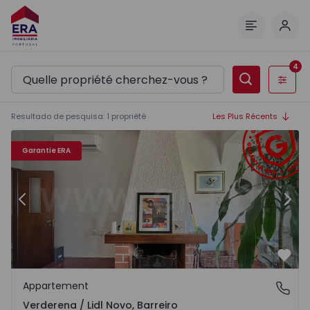
Comm
Menu
4
Filtres
Resultado de pesquisa
:
1
propriété
Les Plus Récents
54750 - 15
Appartement T4 Barreiro, Verderena / Lidl Novo - 155475
Ap
Garantie ERA
Précédent
Suiv
Préf
Appartement
Verderena / Lidl Novo, Barreiro
Verderena / Lidl Novo, Barreiro