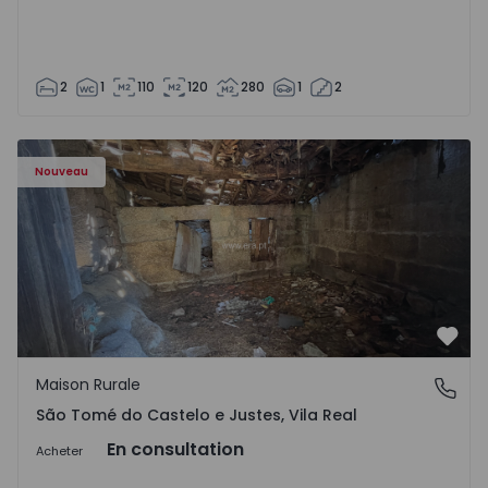
2
1
110
120
280
1
2
Maison Vila Real, São Tomé do Castelo e Justes - 1575189 
Nouveau
Préf
Maison Rurale
São Tomé do Castelo e Justes, Vila Real
São Tomé do Castelo e Justes, Vila Real
En consultation
Acheter