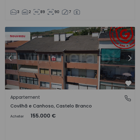
3
2
89
90
7
 - 18
Appartement T2 Covilhã, Covilhã e Canhoso - 1497806 - 1
Ap
Nouveau
Précédent
Suiv
Préf
Appartement
Covilhã e Canhoso, Castelo Branco
Covilhã e Canhoso, Castelo Branco
155.000 €
Acheter