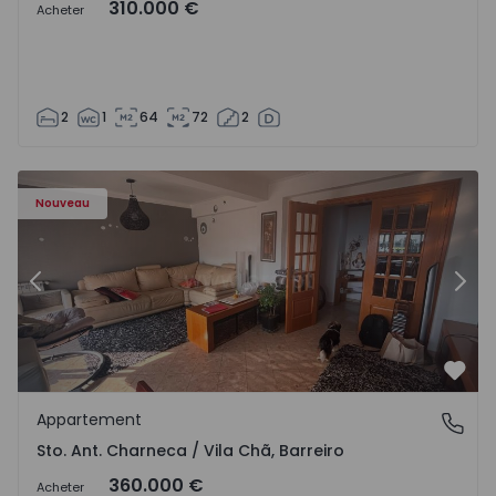
310.000 €
Acheter
2
1
64
72
2
 - 1573477 - 11
Appartement T3 Barreiro, Santo António da Charneca - 1
Ap
Nouveau
Précédent
Suiv
Préf
Appartement
Sto. Ant. Charneca / Vila Chã, Barreiro
Sto. Ant. Charneca / Vila Chã, Barreiro
360.000 €
Acheter