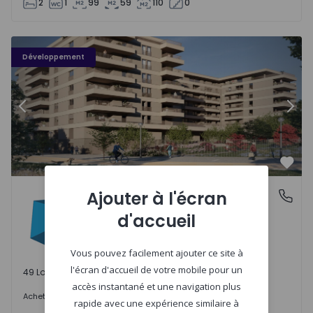
2
1
99
59
110
0
PLENO JARDIM - 3
P
Développement
Précédent
Suiv
Préf
PLENO JARDIM
Ajouter à l'écran
Águas Santas, Porto
Águas Santas, Porto
d'accueil
Vous pouvez facilement ajouter ce site à
l'écran d'accueil de votre mobile pour un
49 Lots disponibles
accès instantané et une navigation plus
242.000 €
Acheter
à partir de
rapide avec une expérience similaire à