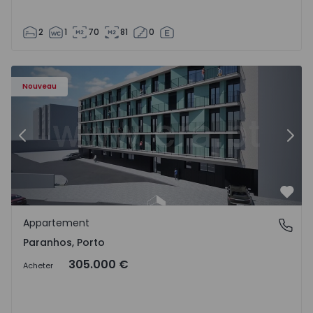
2
1
70
81
0
Appartement T1 Porto, Paranhos - 1575706 - 8
Ap
Nouveau
Précédent
Suiv
Préf
Appartement
Paranhos, Porto
Paranhos, Porto
305.000 €
Acheter