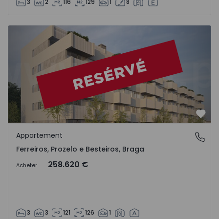
3
2
116
129
1
8
Préf
Appartement
Ferreiros, Prozelo e Besteiros, Braga
Ferreiros, Prozelo e Besteiros, Braga
258.620 €
Acheter
3
3
121
126
1