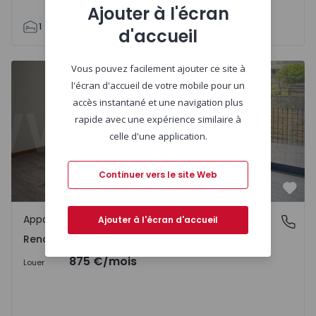
Ajouter à l'écran
1
2
64
62
1
d'accueil
Appartement T3 Amares, Rendufe - 1536000 - 6
Vous pouvez facilement ajouter ce site à
l'écran d'accueil de votre mobile pour un
accès instantané et une navigation plus
rapide avec une expérience similaire à
celle d'une application.
Continuer vers le site Web
Préf
Appartement
Rendufe, Braga
Ajouter à l'écran d'accueil
Rendufe, Braga
875 €
/mois
Louer