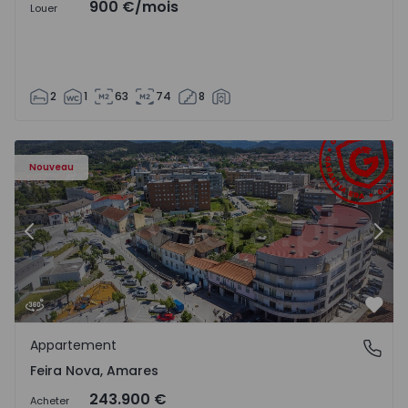
900 €
/mois
Louer
2
1
63
74
8
Appartement T2 Amares, Feira Nova - 1563072 - 1
Ap
Nouveau
Précédent
Suiv
Préf
Appartement
Feira Nova, Amares
Feira Nova, Amares
243.900 €
Acheter