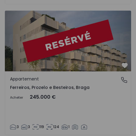
Préf
Appartement
Ferreiros, Prozelo e Besteiros, Braga
Ferreiros, Prozelo e Besteiros, Braga
245.000 €
Acheter
3
3
119
124
1