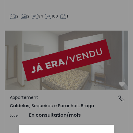
2
2
84
100
1
Appartement T1 Amares, Caldelas, Sequeiros e Paranhos 
Préf
Appartement
Caldelas, Sequeiros e Paranhos, Braga
Caldelas, Sequeiros e Paranhos, Braga
En consultation
/mois
Louer