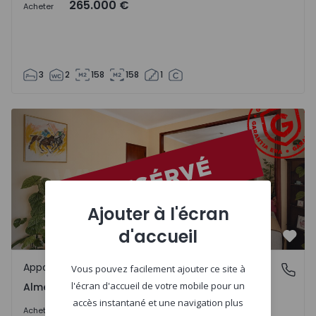
265.000 €
Acheter
3
2
158
158
1
Appartement T3 Almeirim - 1555446 - 1
Ajouter à l'écran
d'accueil
Préf
Appartement
Almeirim, Santarém
Vous pouvez facilement ajouter ce site à
l'écran d'accueil de votre mobile pour un
Almeirim, Santarém
accès instantané et une navigation plus
190.000 €
Acheter