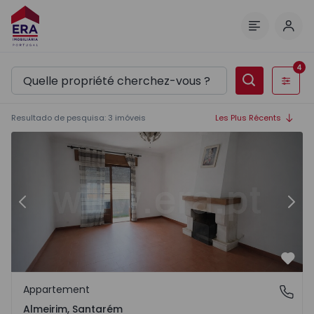
Comm
Menu
4
Filtres
Resultado de pesquisa
:
3
imóveis
Les Plus Récents
Appartement T3 Almeirim - 1573228 - 2
Ap
Précédent
Suiv
Préf
Appartement
Almeirim, Santarém
Almeirim, Santarém