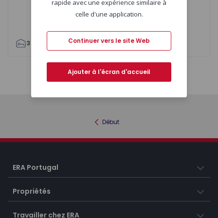
rapide avec une expérience similaire à
celle d'une application.
Continuer vers le site Web
3
1
83
83
1
Ajouter à l'écran d'accueil
Carte
Liste
Début
ERA Portugal
Propriétés
Travailler chez ERA