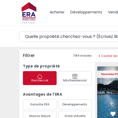
Carte
Acheter
Développements
Vend
Filtrer
7184
imóveis
Cacher les 
Type de propriété
Appartement T2 com Vu
Appartemen
Nouveau Pr
Residencial
Não Residencial
Avantages de l'ERA
Garantie ERA
Développements
Maison Neuve
Visite Virtuelle
Pr