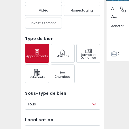
Appartement
Areias d
Vidéo
Homestaging
Areias de São João, Albufeira
Investissement
Acheter
Type de bien
2
Fermes et
Appartements
Maisons
Domaines
2
72
87
Chambres
Bâtiments
1
0
Sous-type de bien
Tous
Localisation