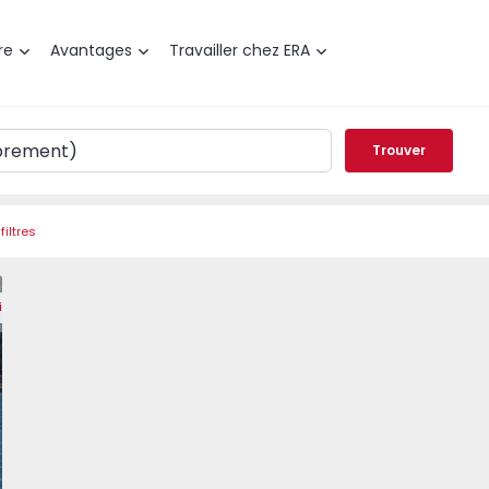
re
Avantages
Travailler chez ERA
Trouver
filtres
e Mer Albufeira, Albufeira - Areias de São João - 1370186 
t T2 com Vue Mer Albufeira, Albufeira - Areias de São João
Appartement T2 com Vue Mer Albufeira, Albufeira - Areias d
Appartement T2 com Vue Mer Albufeira, Albufeira
Appartement T2 com Vue Mer Albufeira
Appartement T2 com Vue Mer
Appartement T2 
Appar
ix
éféré