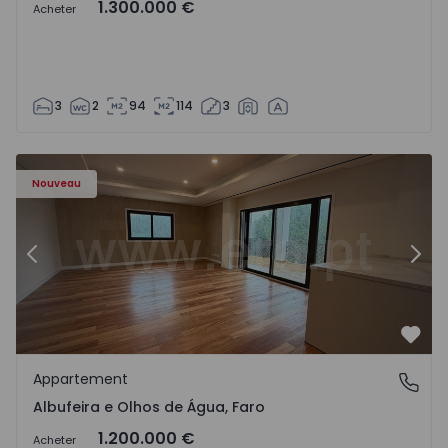
1.300.000 €
Acheter
3
2
94
114
3
Nouveau
Précédent
Suiv
Préf
Appartement
Albufeira e Olhos de Água, Faro
Albufeira e Olhos de Água, Faro
1.200.000 €
Acheter