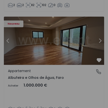
2
2
82
102
0
Nouveau
Précédent
Suiv
Préf
Appartement
Albufeira e Olhos de Água, Faro
Albufeira e Olhos de Água, Faro
1.000.000 €
Acheter