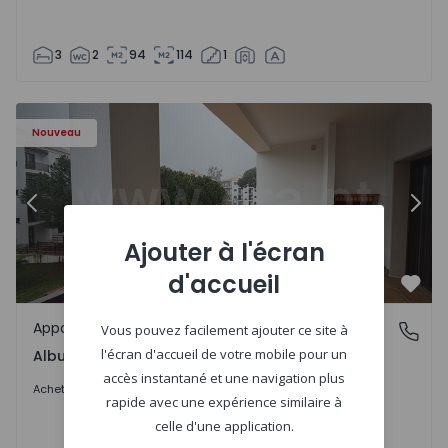
3
2
94
114
1
Nouveau
Précédent
Suiv
Ajouter à l'écran
d'accueil
Préf
Appartement
Albufeira e Olhos de Água, Faro
Vous pouvez facilement ajouter ce site à
l'écran d'accueil de votre mobile pour un
Albufeira e Olhos de Água, Faro
accès instantané et une navigation plus
1.050.000 €
Acheter
rapide avec une expérience similaire à
celle d'une application.