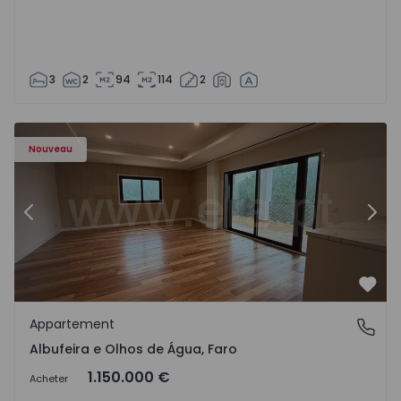
3
2
94
114
2
Nouveau
Précédent
Suiv
Préf
Appartement
Albufeira e Olhos de Água, Faro
Albufeira e Olhos de Água, Faro
1.150.000 €
Acheter