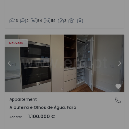
3
2
94
114
2
Nouveau
Précédent
Suiv
Préf
Appartement
Albufeira e Olhos de Água, Faro
Albufeira e Olhos de Água, Faro
1.100.000 €
Acheter