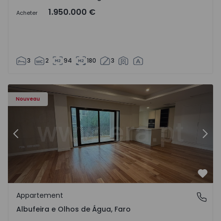
1.950.000 €
Acheter
3
2
94
180
3
Nouveau
Précédent
Suiv
Préf
Appartement
Albufeira e Olhos de Água, Faro
Albufeira e Olhos de Água, Faro