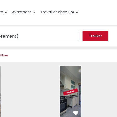
re
Avantages
Travailler chez ERA
Trouver
filtres
a, Ameal - 1565210 - 2
nt T1 Águeda, Ameal - 1565210 - 1
Appartement T1 Águeda, Ameal - 1565210 - 4
Appartement T1 Águeda, Ameal - 1565210 - 5
Appartement T1 Águeda, Ameal - 1565
Appartement T2 Águeda, Amea
Appartement T1 Águeda, Am
Appartement T1 
Appa
éféré
Préféré