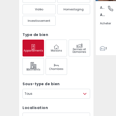
Appartement
Ameal, 
Vidéo
Homestaging
Ameal, Águeda
Investissement
Acheter
Type de bien
1
Fermes et
Appartements
Maisons
Domaines
1
51
51
Chambres
Bâtiments
1
Sous-type de bien
Tous
Localisation