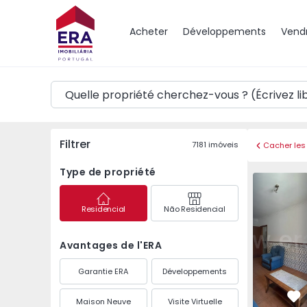
Carte
Acheter
Développements
Vend
Filtrer
7181
imóveis
Cacher les 
Type de propriété
Appartement T1 Águed
Apparteme
Residencial
Não Residencial
Avantages de l'ERA
Garantie ERA
Développements
Maison Neuve
Visite Virtuelle
Pr