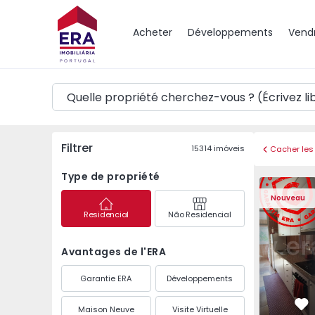
Carte
Acheter
Développements
Vend
Filtrer
15314
imóveis
Cacher les 
Type de propriété
Appartement T3 Maia,
Appartemen
Nouveau
Residencial
Não Residencial
Avantages de l'ERA
Garantie ERA
Développements
Maison Neuve
Visite Virtuelle
Pr