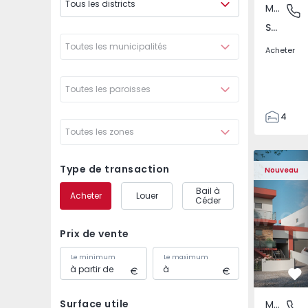
Tous les districts
Maison Jumelée
São Joã
São João das Lampas e Terrugem, Lisboa
Toutes les municipalités
Acheter
Toutes les paroisses
4
Toutes les zones
3
135
Maison Jumelée T4 co
Maison Ju
193
Type de transaction
Nouveau
240
Bail à
Acheter
Louer
2
Céder
Prix de vente
Le minimum
Le maximum
Pr
Surface utile
Maison Jumelée
São Joã