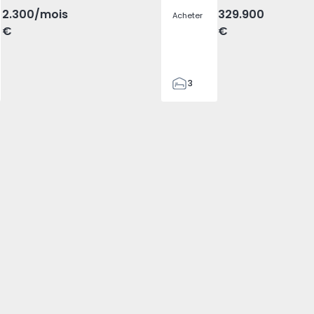
2.300
/mois
329.900
Acheter
€
€
3
2
305
305
2