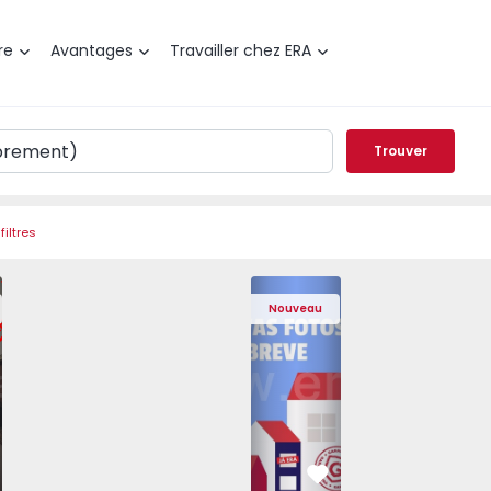
re
Avantages
Travailler chez ERA
Trouver
filtres
 Pedrouços - 1575536 - 7
t T3 Maia, Pedrouços - 1575536 - 9
Appartement T3 Maia, Pedrouços - 1575536 - 8
Appartement T3 Maia, Pedrouços - 1575536 - 12
Appartement T3 Maia, Pedrouços - 15
Appartement T3 Porto, Camp
Appartement T3 Maia, Pedr
Appartement T3 
Appa
Nouveau
éféré
Préféré