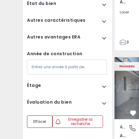
Av. Boavista, Porto
État du bien
Louer
Autres caractéristiques
Autres avantages ERA
3
2
Année de construction
132
Appartement T2 Porto,
Appartemen
142
Nouveau
2
3
Étage
Évaluation du bien
Pr
Enregistrer la
Effacer
recherche
Appartement
Av. Boav
Av. Boavista, Porto