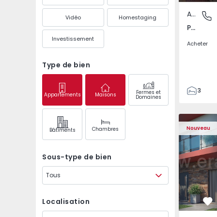
Appartement
Pedrouç
Vidéo
Homestaging
Pedrouços, Porto
Investissement
Acheter
Type de bien
3
Fermes et
Appartements
Maisons
Domaines
1
105
122
Nouveau
Chambres
Bâtiments
1
-1
Sous-type de bien
Tous
Localisation
Pr