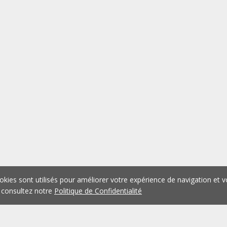
okies sont utilisés pour améliorer votre expérience de navigation et v
 consultez notre
Politique de Confidentialité
1
2
3
4
5
...
1076