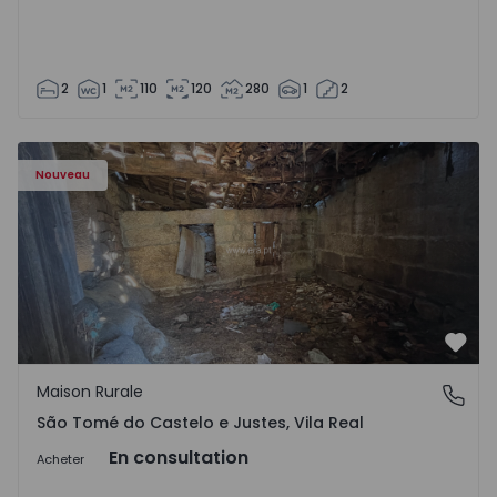
2
1
110
120
280
1
2
Maison Vila Real, São Tomé do Castelo e Justes - 1575189 
Nouveau
Préf
Maison Rurale
São Tomé do Castelo e Justes, Vila Real
São Tomé do Castelo e Justes, Vila Real
En consultation
Acheter