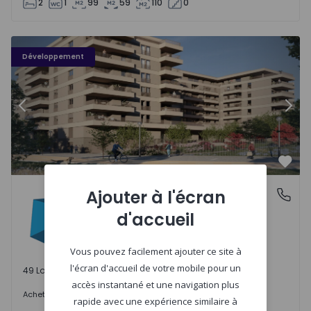
2
1
99
59
110
0
PLENO JARDIM - 3
P
Développement
Précédent
Suiv
Préf
PLENO JARDIM
Ajouter à l'écran
Águas Santas, Porto
Águas Santas, Porto
d'accueil
Vous pouvez facilement ajouter ce site à
l'écran d'accueil de votre mobile pour un
49 Lots disponibles
accès instantané et une navigation plus
242.000 €
Acheter
à partir de
rapide avec une expérience similaire à