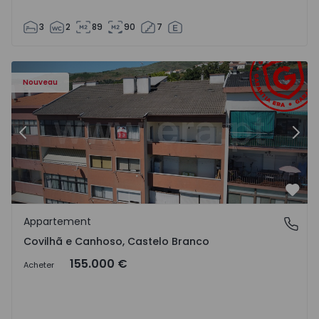
3
2
89
90
7
 - 18
Appartement T2 Covilhã, Covilhã e Canhoso - 1497806 - 1
Ap
Nouveau
Précédent
Suiv
Préf
Appartement
Covilhã e Canhoso, Castelo Branco
Covilhã e Canhoso, Castelo Branco
155.000 €
Acheter