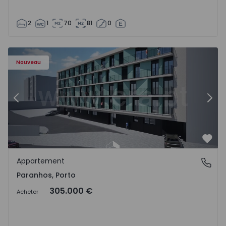
2
1
70
81
0
Appartement T1 Porto, Paranhos - 1575706 - 8
Ap
Nouveau
Précédent
Suiv
Préf
Appartement
Paranhos, Porto
Paranhos, Porto
305.000 €
Acheter