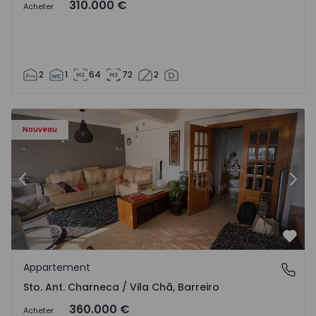
310.000 €
Acheter
2
1
64
72
2
ã - 1573477 - 14
Appartement T3 Barreiro, Sto. Ant. Charneca / Vila Chã - 
Ap
Nouveau
Précédent
Suiv
Préf
Appartement
Sto. Ant. Charneca / Vila Chã, Barreiro
Sto. Ant. Charneca / Vila Chã, Barreiro
360.000 €
Acheter