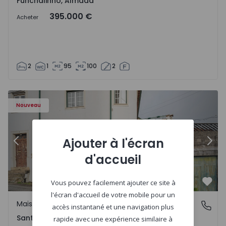
Funchalinho, Almada
395.000 €
Acheter
2
1
95
100
2
Nouveau
Ajouter à l'écran
Précédent
Suiv
d'accueil
Vous pouvez facilement ajouter ce site à
Préf
l'écran d'accueil de votre mobile pour un
Maison Jumelée
Santa Clara e Castelo Viegas, Coimbra
accès instantané et une navigation plus
Santa Clara e Castelo Viegas, Coimbra
rapide avec une expérience similaire à