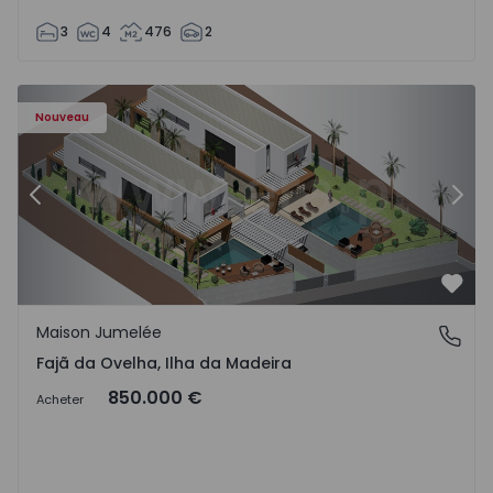
3
4
476
2
- 1574794 - 6
Maison Jumelée T3 Calheta (Madeira), Fajã da Ovelha - 15
Ma
Nouveau
Précédent
Suiv
Préf
Maison Jumelée
Fajã da Ovelha, Ilha da Madeira
Fajã da Ovelha, Ilha da Madeira
850.000 €
Acheter