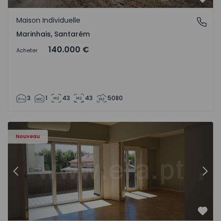
Préf
Maison Individuelle
Marinhais, Santarém
Marinhais, Santarém
140.000 €
Acheter
3
1
43
43
5080
Appartement T3 Porto, Foz - 1536983 - 12
Ap
Nouveau
Précédent
Suiv
Préf