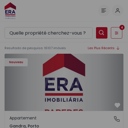
Comm
Menu
4
Filtres
Resultado de pesquisa
:
16107
imóveis
Les Plus Récents
Appartement T0 Paredes, Gandra - 1575265 - 1
Nouveau
Préf
Appartement
Gandra, Porto
Gandra, Porto