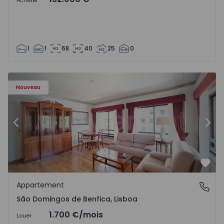
Acheter
1
1
68
40
25
0
Nouveau
Précédent
Suiv
Préf
Appartement
São Domingos de Benfica, Lisboa
São Domingos de Benfica, Lisboa
1.700 €
/mois
Louer