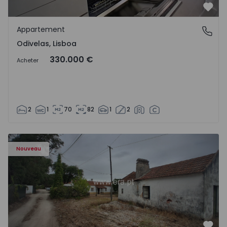
Préf
Appartement
Odivelas, Lisboa
Odivelas, Lisboa
330.000 €
Acheter
2
1
70
82
1
2
Appartement T3 Salvaterra de Magos, Marinhais - 157486
Nouveau