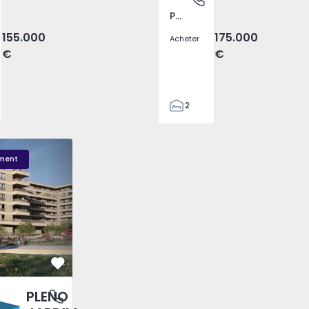
Pego, Abrantes
155.000
175.000
Acheter
€
€
2
1
99
DIM - 3
PLENO JARDIM - 2
PLENO JARDIM - 17
59
ment
110
0
Préféré
PLENO
antas, Porto