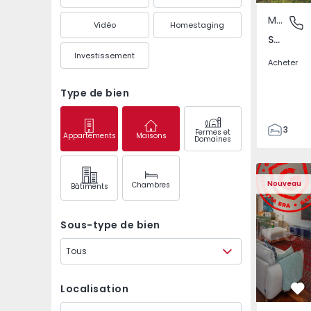
Maison Jumelée
São Mate
Vidéo
Homestaging
São Mateus da Calheta, Ilha Terceira
Investissement
Acheter
Type de bien
3
Fermes et
Appartements
Maisons
Domaines
3
149
Appartement T3 Póvoa 
Appartemen
226
Nouveau
Chambres
Bâtiments
2
Sous-type de bien
Tous
Localisation
Pr