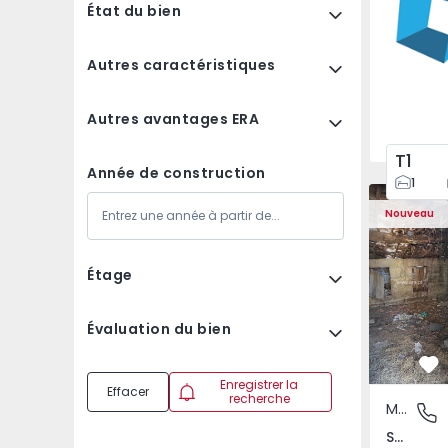
État du bien
Autres caractéristiques
Autres avantages ERA
T1
Année de construction
1
Maison Vil
Nouveau
Étage
Évaluation du bien
Pr
Enregistrer la
Effacer
recherche
Maison Rurale
São Tomé
São Tomé do Castelo e Justes, Vila Real