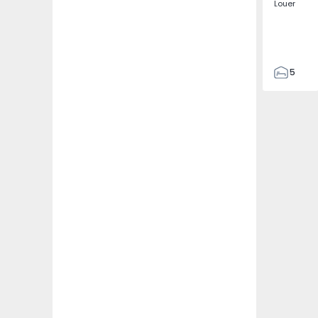
Louer
5
3
187
187
3