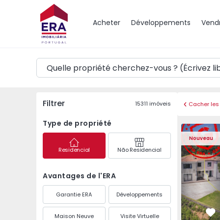
Carte
Acheter
Développements
Vend
Filtrer
15311
imóveis
Cacher les 
Type de propriété
Maison Jumelée T3 An
Maison Jum
Nouveau
Residencial
Não Residencial
Avantages de l'ERA
Garantie ERA
Développements
Maison Neuve
Visite Virtuelle
Pr