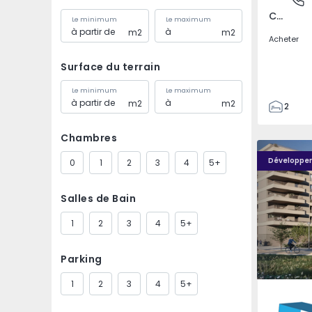
Covilhã e Canhoso, Castelo Branco
Le minimum
Le maximum
m2
m2
Acheter
Surface du terrain
Le minimum
Le maximum
m2
m2
2
1
Chambres
85
PLENO JARDIM - 4
PLENO JAR
85
Développe
0
1
2
3
4
5+
0
4
Salles de Bain
1
2
3
4
5+
Parking
1
2
3
4
5+
Águas S