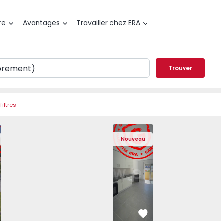
re
Avantages
Travailler chez ERA
Trouver
filtres
gra do Heroísmo, São Mateus da Calheta - 1575310 - 40
elée T3 Angra do Heroísmo, São Mateus da Calheta - 15753
Maison Jumelée T3 Angra do Heroísmo, São Mateus da Calh
Maison Jumelée T3 Angra do Heroísmo, São Mate
Appartement T2 Seixal, Amora - 1575805
Maison Jumelée T3 Angra do Heroísmo
Appartement T2 Seixal, Amora
Maison Jumelée T3 Angra d
Appartement T2 Se
Maison Jumelée 
Apparte
Maiso
Nouveau
éféré
Préféré