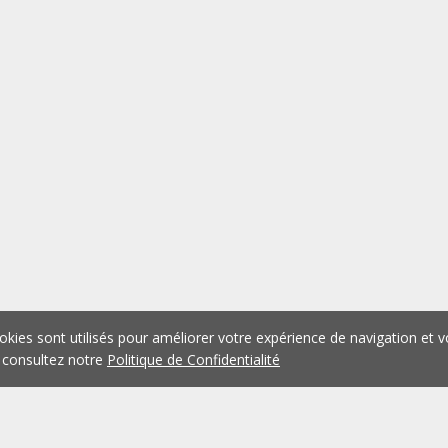
okies sont utilisés pour améliorer votre expérience de navigation et v
 consultez notre
Politique de Confidentialité
1
2
3
4
5
...
1076
Précédent
Suivant