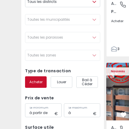
Tous les districts
Appartement
Póvoa de
Póvoa de Varzim, Beiriz e Argivai, Porto
Toutes les municipalités
Acheter
Toutes les paroisses
3
Toutes les zones
3
138
Appartement T2 Covil
Appartemen
153
Type de transaction
Nouveau
2
Bail à
Acheter
Louer
Céder
Prix de vente
Le minimum
Le maximum
Pr
Surface utile
Appartement
Covilhã