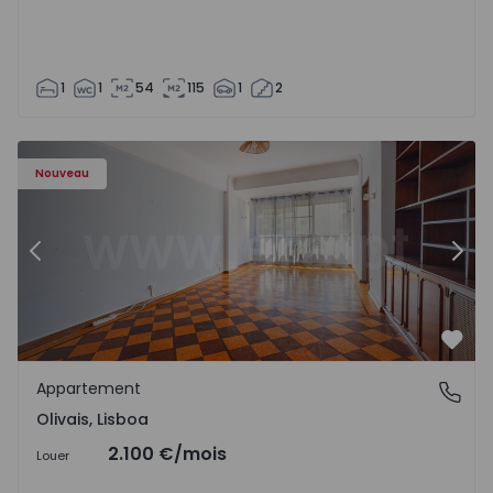
1
1
54
115
1
2
Appartement T5 Lisboa, Olivais - 1575717 - 6
Ap
Nouveau
Précédent
Suiv
Préf
Appartement
Olivais, Lisboa
Olivais, Lisboa
2.100 €
/mois
Louer