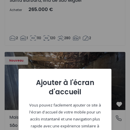
Santa Bárbara, Ilha de São Miguel
265.000 €
Acheter
2
1
110
120
280
1
2
Maison Vila Real, São Tomé do Castelo e Justes - 1575189 
Nouveau
Ajouter à l'écran
d'accueil
Vous pouvez facilement ajouter ce site à
Préf
l'écran d'accueil de votre mobile pour un
Maison Rurale
São Tomé do Castelo e Justes, Vila Real
accès instantané et une navigation plus
São Tomé do Castelo e Justes, Vila Real
rapide avec une expérience similaire à