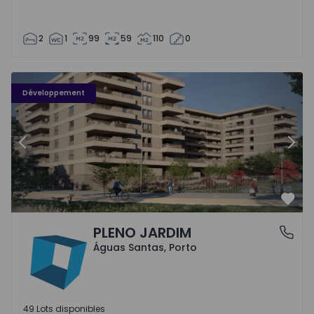
2
1
99
59
110
0
PLENO JARDIM - 3
P
Développement
Précédent
Suiv
Préf
PLENO JARDIM
Águas Santas, Porto
Águas Santas, Porto
49 Lots disponibles