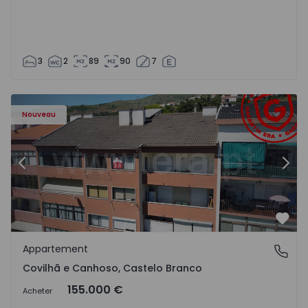
3
2
89
90
7
 - 18
Appartement T2 Covilhã, Covilhã e Canhoso - 1497806 - 1
Ap
Nouveau
Précédent
Suiv
Préf
Appartement
Covilhã e Canhoso, Castelo Branco
Covilhã e Canhoso, Castelo Branco
155.000 €
Acheter