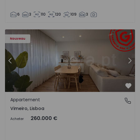
6
3
110
120
109
3
Appartement T1 Lourinhã, Vimeiro - 1575406 - 1
Ap
Nouveau
Précédent
Suiv
Préf
Appartement
Vimeiro, Lisboa
Vimeiro, Lisboa
260.000 €
Acheter