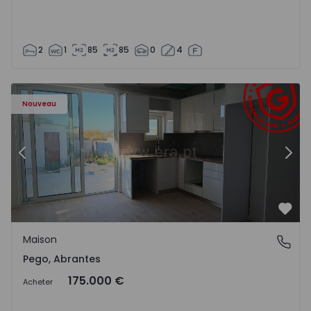
2
1
85
85
0
4
Maison T2 Abrantes, Pego - 1575171 - 9
Ma
Nouveau
Précédent
Suiv
Préf
Maison
Pego, Abrantes
Pego, Abrantes
175.000 €
Acheter