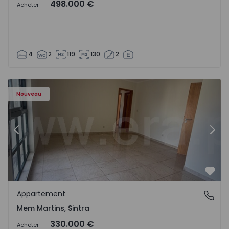
498.000 €
Acheter
4
2
119
130
2
8416 - 15
Appartement T3 Sintra, Algueirão-Mem Martins - 1528416
Ap
Nouveau
Précédent
Suiv
Préf
Appartement
Mem Martins, Sintra
Mem Martins, Sintra
330.000 €
Acheter