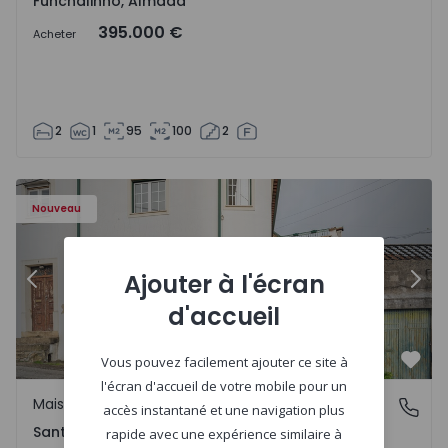
Funchalinho, Almada
395.000 €
Acheter
2
1
95
100
2
Nouveau
Ajouter à l'écran
Précédent
Suiv
d'accueil
Vous pouvez facilement ajouter ce site à
Préf
l'écran d'accueil de votre mobile pour un
Maison Jumelée
Santa Clara e Castelo Viegas, Coimbra
accès instantané et une navigation plus
Santa Clara e Castelo Viegas, Coimbra
rapide avec une expérience similaire à