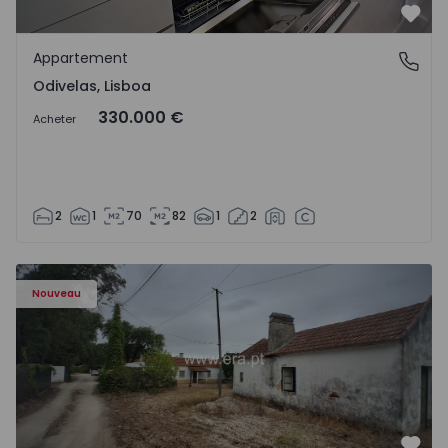
Préf
Appartement
Odivelas, Lisboa
Odivelas, Lisboa
330.000 €
Acheter
2
1
70
82
1
2
Appartement T3 Salvaterra de Magos, Marinhais - 157486
Nouveau