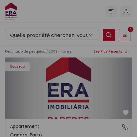
Comm
Menu
4
Filtres
Resultado de pesquisa
:
16089
imóveis
Les Plus Récents
Appartement T0 Paredes, Gandra - 1575265 - 1
Nouveau
Préf
Appartement
Gandra, Porto
Gandra, Porto