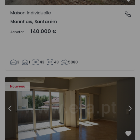
Préf
Maison Individuelle
Marinhais, Santarém
Marinhais, Santarém
140.000 €
Acheter
3
1
43
43
5080
Appartement T3 Porto, Foz - 1536983 - 12
Ap
Nouveau
Précédent
Suiv
Préf