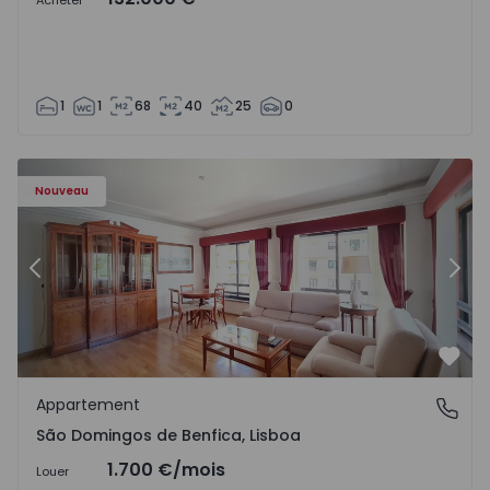
Acheter
1
1
68
40
25
0
Nouveau
Précédent
Suiv
Préf
Appartement
São Domingos de Benfica, Lisboa
São Domingos de Benfica, Lisboa
1.700 €
/mois
Louer