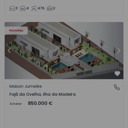
3
4
476
2
- 1574794 - 6
Maison Jumelée T3 Calheta (Madeira), Fajã da Ovelha - 15
Ma
Nouveau
Précédent
Suiv
Préf
Maison Jumelée
Fajã da Ovelha, Ilha da Madeira
Fajã da Ovelha, Ilha da Madeira
850.000 €
Acheter